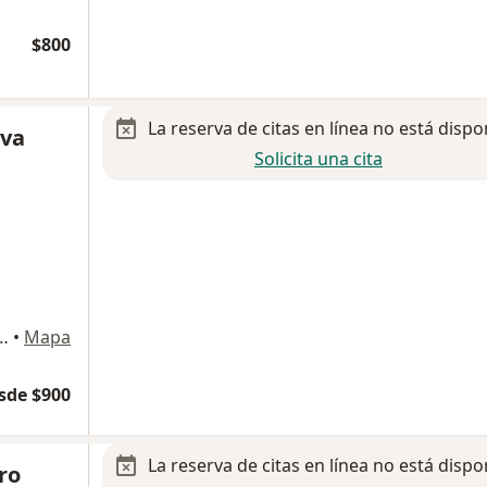
$800
La reserva de citas en línea no está dispo
eva
Solicita una cita
la Parra. Torre pediátrica, 3er piso ., León
•
Mapa
sde $900
La reserva de citas en línea no está dispo
ro