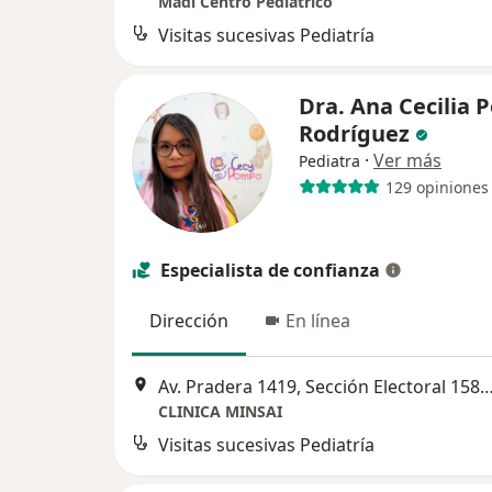
Mädi Centro Pediátrico
Visitas sucesivas Pediatría
Dra. Ana Cecilia
Rodríguez
·
Ver más
Pediatra
129 opiniones
Especialista de confianza
Dirección
En línea
Av. Pradera 1419, Sección Electoral 1581, Sta Maria del Granjeno, 37520 León de los Al
CLINICA MINSAI
Visitas sucesivas Pediatría