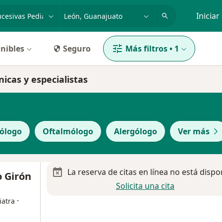
dad, enfermedad o nombre
p. ej. Guadalajara
Iniciar
nibles
Seguro
Más filtros
•
1
nicas y especialistas
ólogo
Oftalmólogo
Alergólogo
Ver más
La reserva de citas en línea no está dispo
o Girón
Solicita una cita
·
iatra