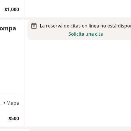
$1,000
La reserva de citas en línea no está dispo
 Pompa
Solicita una cita
dama, Gto., León
•
Mapa
$500