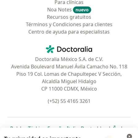
Para clínicas
Noa Notes
nuevo
Recursos gratuitos
Términos y Condiciones para clientes
Centro de ayuda para especialistas
Contacto
Doctoralia - Página de inicio
Doctoralia México S.A. de C.V.
Avenida Boulevard Manuel Ávila Camacho No. 118
Piso 19 Col. Lomas de Chapultepec V Sección,
Alcaldía Miguel Hidalgo
CP 11000 CDMX, México
(+52) 55 4165 3261
se abre en una nueva pestaña
se abre en una nueva pestaña
se abre en una nueva pestaña
se abre en una nueva pes
se abre en 
se a
Polska
,
Türkiye
,
España
,
Italia
,
Deutschland
,
Česko
,
se abre en una nueva pestaña
se abre en una nueva pestaña
se abre en una nueva pestaña
se abre en una nueva p
se abre en 
se abr
Portugal
,
México
,
Chile
,
Brasil
,
Argentina
,
Perú
,