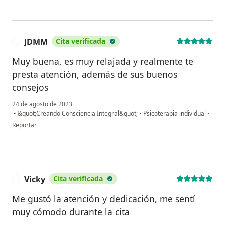
JDMM
Cita verificada
J
Muy buena, es muy relajada y realmente te
presta atención, además de sus buenos
consejos
24 de agosto de 2023
•
&quot;Creando Consciencia Integral&quot;
•
Psicoterapia individual
•
en opinión del usuario JDMM
Reportar
Vicky
Cita verificada
V
Me gustó la atención y dedicación, me sentí
muy cómodo durante la cita