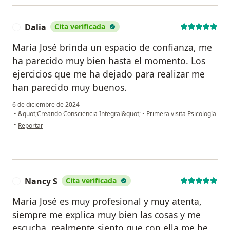
Dalia
Cita verificada
D
María José brinda un espacio de confianza, me
ha parecido muy bien hasta el momento. Los
ejercicios que me ha dejado para realizar me
han parecido muy buenos.
6 de diciembre de 2024
•
&quot;Creando Consciencia Integral&quot;
•
Primera visita Psicología
en opinión del usuario Dalia
•
Reportar
Nancy S
Cita verificada
N
Maria José es muy profesional y muy atenta,
siempre me explica muy bien las cosas y me
escucha, realmente siento que con ella me he