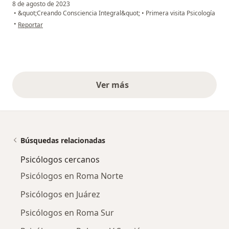
8 de agosto de 2023
•
&quot;Creando Consciencia Integral&quot;
•
Primera visita Psicología
en opinión del usuario Vicky
•
Reportar
Ver más
opiniones anteriores
Búsquedas relacionadas
Psicólogos cercanos
Psicólogos en Roma Norte
Psicólogos en Juárez
Psicólogos en Roma Sur