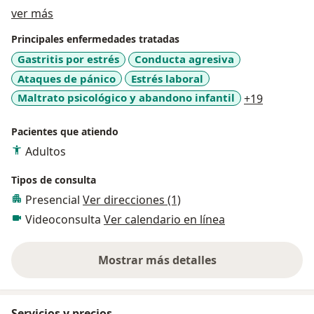
Sobre mí
ver más
Principales enfermedades tratadas
Gastritis por estrés
Conducta agresiva
Ataques de pánico
Estrés laboral
a11y_sr_
Maltrato psicológico y abandono infantil
+19
Pacientes que atiendo
Adultos
Tipos de consulta
Presencial
Ver direcciones (1)
Videoconsulta
Ver calendario en línea
Mostrar más detalles
sobre la experiencia
Servicios y precios