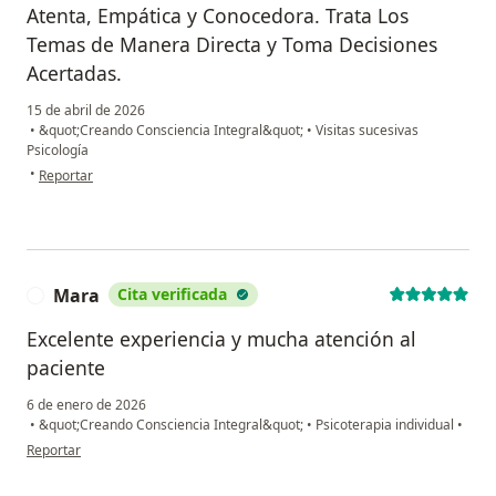
Atenta, Empática y Conocedora. Trata Los
Temas de Manera Directa y Toma Decisiones
Acertadas.
15 de abril de 2026
•
&quot;Creando Consciencia Integral&quot;
•
Visitas sucesivas
Psicología
en opinión del usuario Gabriel
•
Reportar
Mara
Cita verificada
M
Excelente experiencia y mucha atención al
paciente
6 de enero de 2026
•
&quot;Creando Consciencia Integral&quot;
•
Psicoterapia individual
•
en opinión del usuario Mara
Reportar