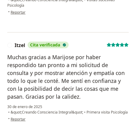
Psicología
en opinión del usuario Alejandra A
•
Reportar
Itzel
Cita verificada
I
Muchas gracias a Marijose por haber
respondido tan pronto a mi solicitud de
consulta y por mostrar atención y empatía con
todo lo que le conté. Me sentí en confianza y
con la posibilidad de decir las cosas que me
pasan. Gracias por la calidez.
30 de enero de 2025
•
&quot;Creando Consciencia Integral&quot;
•
Primera visita Psicología
en opinión del usuario Itzel
•
Reportar