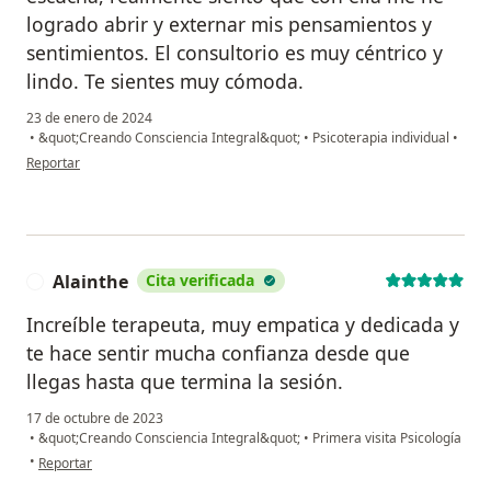
logrado abrir y externar mis pensamientos y
sentimientos. El consultorio es muy céntrico y
lindo. Te sientes muy cómoda.
23 de enero de 2024
•
&quot;Creando Consciencia Integral&quot;
•
Psicoterapia individual
•
en opinión del usuario Nancy S
Reportar
Alainthe
Cita verificada
A
Increíble terapeuta, muy empatica y dedicada y
te hace sentir mucha confianza desde que
llegas hasta que termina la sesión.
17 de octubre de 2023
•
&quot;Creando Consciencia Integral&quot;
•
Primera visita Psicología
en opinión del usuario Alainthe
•
Reportar