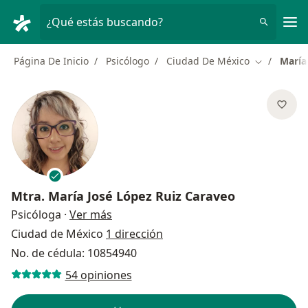
Men
¿Qué estás buscando?
Página De Inicio
Psicólogo
Ciudad De México
María
Cambiar de
Mtra.
María José López Ruiz Caraveo
sobre las especializaciones
Psicóloga
·
Ver más
Ciudad de México
1 dirección
No. de cédula: 10854940
54 opiniones