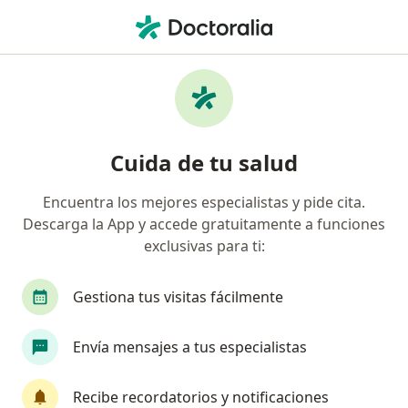
Men
Conducta Agresiva • Ciudad de México, CDMX
Filtros
• 1
Seguro
Mapa
Especialistas en Conducta agresiva en
Cuida de tu salud
Ciudad de México
Encuentra los mejores especialistas y pide cita.
Descarga la App y accede gratuitamente a funciones
¿Qué especialidad estás buscando?
exclusivas para ti:
Psicólogo
Psicoanalista
Psiquiatra
P
Gestiona tus visitas fácilmente
Envía mensajes a tus especialistas
Recibe recordatorios y notificaciones