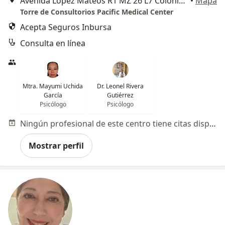
Avenida Lopez Mateos R1 MZ 26 L7 Colonia La Popular, Ecatepec de Morelos
•
Mapa
Torre de Consultorios Pacific Medical Center
Acepta Seguros Inbursa
Consulta en línea
Mtra. Mayumi Uchida
Dr. Leonel Rivera
García
Gutiérrez
Psicólogo
Psicólogo
Ningún profesional de este centro tiene citas disponibles
Mostrar perfil