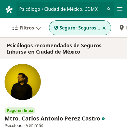
Men
Psicólogo • Ciudad de México, CDMX
Filtros
Seguro:
Seguros Inbursa
Psicólogos recomendados de Seguros
Inbursa en Ciudad de México
Pago en línea
Mtro. Carlos Antonio Perez Castro
·
Ver más
Psicólogo