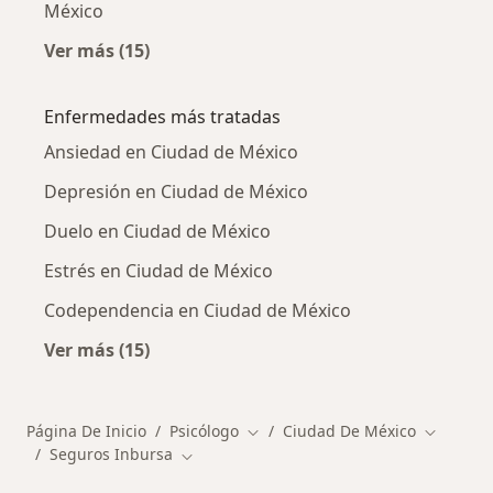
México
Ver más (15)
Más en esta categoría: Otros especialistas d
Enfermedades más tratadas
Ansiedad en Ciudad de México
Depresión en Ciudad de México
Duelo en Ciudad de México
Estrés en Ciudad de México
Codependencia en Ciudad de México
Ver más (15)
Más en esta categoría: Enfermedades más tr
Página De Inicio
Psicólogo
Ciudad De México
Cambiar de ciudad
Cambiar 
Seguros Inbursa
Cambiar de ciudad