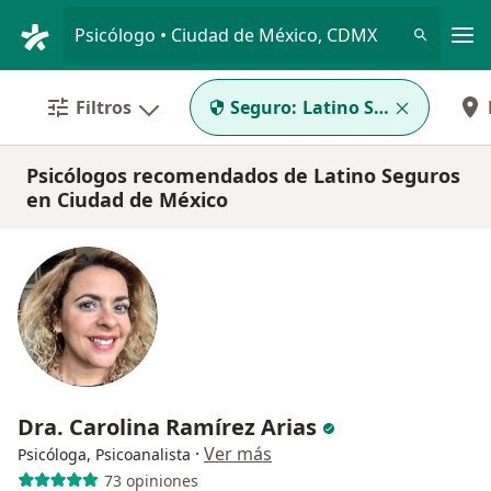
Men
Psicólogo • Ciudad de México, CDMX
Filtros
Seguro:
Latino Seguros
Psicólogos recomendados de Latino Seguros
en Ciudad de México
Dra. Carolina Ramírez Arias
·
Ver más
Psicóloga, Psicoanalista
73 opiniones