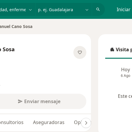
dad, enfermedad o nombre
p. ej. Guadalajara
Iniciar
anuel Cano Sosa
o Sosa
Visita 
Visita p
re las especializaciones
Hoy
6 Ago
s
Este c
Enviar mensaje
nsultorios
Aseguradoras
Opiniones (227)