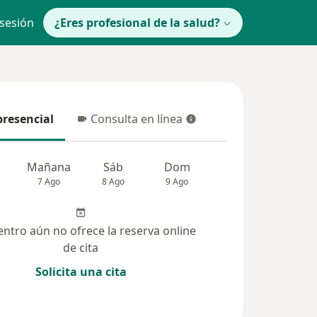
 sesión
¿Eres profesional de la salud?
presencial
Consulta en línea
resencial
Consulta en línea
Mañana
Sáb
Dom
Lun
Mar
7 Ago
8 Ago
9 Ago
10 Ago
11 Ag
entro aún no ofrece la reserva online
de cita
Solicita una cita