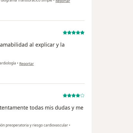
diograma Transtorácico simple
•
Reportar
amabilidad al explicar y la
en opinión del usuario Karina Zavala
ardiología
•
Reportar
 atentamente todas mis dudas y me
ón preoperatoria y riesgo cardiovascular
•