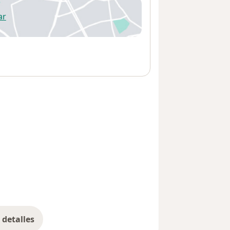
ar
 abre en una nueva pestaña
detalles
bre la dirección