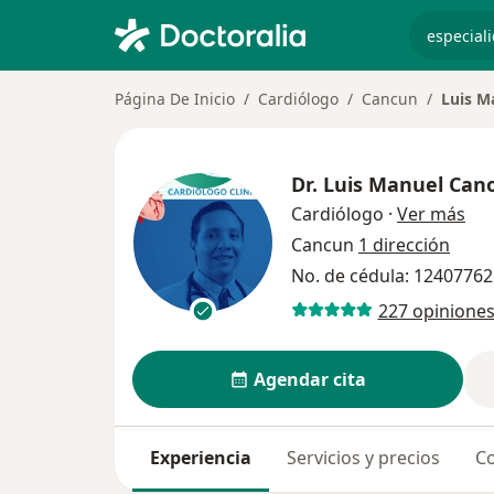
especiali
Página De Inicio
Cardiólogo
Cancun
Luis M
Dr.
Luis Manuel Can
sob
Cardiólogo
·
Ver más
Cancun
1 dirección
No. de cédula: 12407762
227 opinione
Agendar cita
Experiencia
Servicios y precios
Co