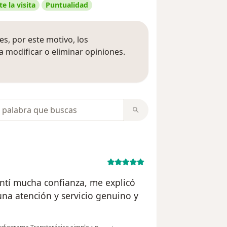
e la visita
Puntualidad
s, por este motivo, los
 modificar o eliminar opiniones.
 opiniones
opiniones
ntí mucha confianza, me explicó
na atención y servicio genuino y
en opinión del usuario Ameyalli Castillo