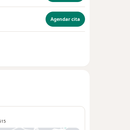
Agendar cita
515