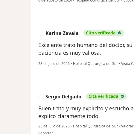
6 de agosto de 2026
•
Hospital Quirúrgica del Sur
•
Ecocar
Karina Zavala
Cita verificada
K
Excelente trato humano del doctor, su 
paciencia es muy valiosa.
28 de julio de 2026
•
Hospital Quirúrgica del Sur
•
Visita C
Sergio Delgado
Cita verificada
S
Buen trato y muy explícito y escucho
explico claramente todo.
23 de julio de 2026
•
Hospital Quirúrgica del Sur
•
Valoraci
en opinión del usuario Sergio Delgado
Reportar