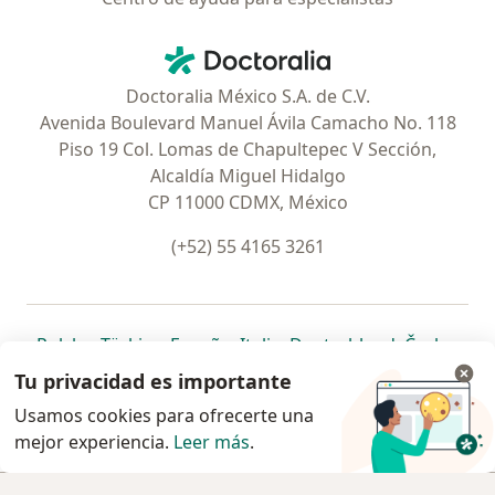
Contacto
Doctoralia - Página de inicio
Doctoralia México S.A. de C.V.
Avenida Boulevard Manuel Ávila Camacho No. 118
Piso 19 Col. Lomas de Chapultepec V Sección,
Alcaldía Miguel Hidalgo
CP 11000 CDMX, México
(+52) 55 4165 3261
se abre en una nueva pestaña
se abre en una nueva pestaña
se abre en una nueva pestaña
se abre en una nueva pes
se abre en 
se a
Polska
,
Türkiye
,
España
,
Italia
,
Deutschland
,
Česko
,
se abre en una nueva pestaña
se abre en una nueva pestaña
se abre en una nueva pestaña
se abre en una nueva p
se abre en 
se abr
Portugal
,
México
,
Chile
,
Brasil
,
Argentina
,
Perú
,
Tu privacidad es importante
se abre en una nueva pe
Colombia
Usamos cookies para ofrecerte una
mejor experiencia.
www.doctoralia.com.mx © 2026 - Encuentra tu
Leer más
.
especialista y pide cita