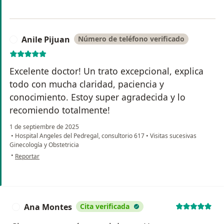
Anile Pijuan
Número de teléfono verificado
A
Excelente doctor! Un trato excepcional, explica
todo con mucha claridad, paciencia y
conocimiento. Estoy super agradecida y lo
recomiendo totalmente!
1 de septiembre de 2025
•
Hospital Angeles del Pedregal, consultorio 617
•
Visitas sucesivas
Ginecología y Obstetricia
en opinión del usuario Anile Pijuan
•
Reportar
Ana Montes
Cita verificada
A