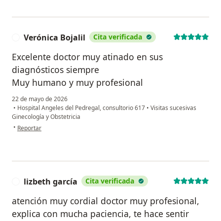
Verónica Bojalil
Cita verificada
V
Excelente doctor muy atinado en sus
diagnósticos siempre
Muy humano y muy profesional
22 de mayo de 2026
•
Hospital Angeles del Pedregal, consultorio 617
•
Visitas sucesivas
Ginecología y Obstetricia
en opinión del usuario Verónica Bojalil
•
Reportar
lizbeth garcía
Cita verificada
L
atención muy cordial doctor muy profesional,
explica con mucha paciencia, te hace sentir