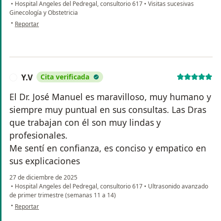
•
Hospital Angeles del Pedregal, consultorio 617
•
Visitas sucesivas
Ginecología y Obstetricia
en opinión del usuario Edith M
•
Reportar
Y.V
Cita verificada
Y
El Dr. José Manuel es maravilloso, muy humano y
siempre muy puntual en sus consultas. Las Dras
que trabajan con él son muy lindas y
profesionales.
Me sentí en confianza, es conciso y empatico en
sus explicaciones
27 de diciembre de 2025
•
Hospital Angeles del Pedregal, consultorio 617
•
Ultrasonido avanzado
de primer trimestre (semanas 11 a 14)
en opinión del usuario Y.V
•
Reportar