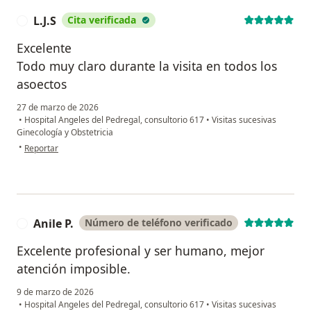
L.J.S
Cita verificada
L
Excelente
Todo muy claro durante la visita en todos los
asoectos
27 de marzo de 2026
•
Hospital Angeles del Pedregal, consultorio 617
•
Visitas sucesivas
Ginecología y Obstetricia
en opinión del usuario L.J.S
•
Reportar
Anile P.
Número de teléfono verificado
A
Excelente profesional y ser humano, mejor
atención imposible.
9 de marzo de 2026
•
Hospital Angeles del Pedregal, consultorio 617
•
Visitas sucesivas