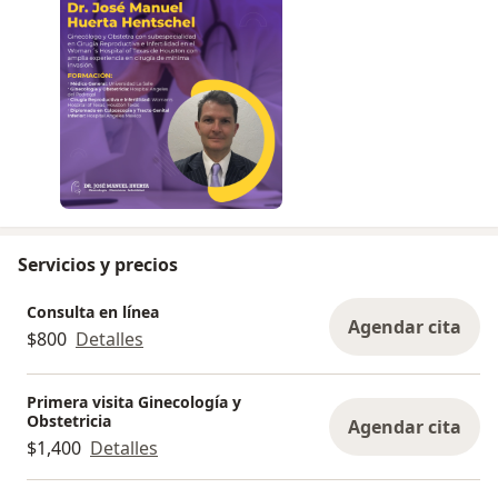
- Esterilidad.
- Infertilidad.
- Miomas uterinos.
- Embarazo.
- Enfermedad benigna de las mamas.
- Embarazo de alto riesgo.
- Enfermedad ovárica poliquística.
- Pérdida gestacional recurrente.
- Virus del papiloma humano (VPH), etc.
Servicios y precios
Agenda tu cita.
Consulta en línea
Agendar cita
$800
Detalles
Primera visita Ginecología y
Obstetricia
Agendar cita
$1,400
Detalles