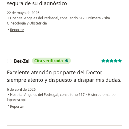
segura de su diagnóstico
22 de mayo de 2026
•
Hospital Angeles del Pedregal, consultorio 617
•
Primera visita
Ginecología y Obstetricia
en opinión del usuario lizbeth garcía
•
Reportar
Bet-Zel
Cita verificada
B
Excelente atención por parte del Doctor,
siempre atento y dispuesto a disipar mis dudas.
6 de abril de 2026
•
Hospital Angeles del Pedregal, consultorio 617
•
Histerectomía por
laparoscopia
en opinión del usuario Bet-Zel
•
Reportar