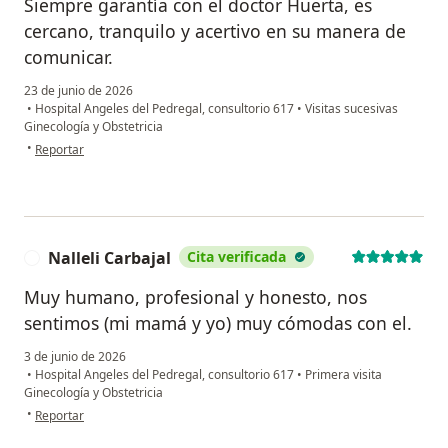
Siempre garantía con el doctor Huerta, es
cercano, tranquilo y acertivo en su manera de
comunicar.
23 de junio de 2026
•
Hospital Angeles del Pedregal, consultorio 617
•
Visitas sucesivas
Ginecología y Obstetricia
en opinión del usuario Ana Montes
•
Reportar
Nalleli Carbajal
Cita verificada
N
Muy humano, profesional y honesto, nos
sentimos (mi mamá y yo) muy cómodas con el.
3 de junio de 2026
•
Hospital Angeles del Pedregal, consultorio 617
•
Primera visita
Ginecología y Obstetricia
en opinión del usuario Nalleli Carbajal
•
Reportar