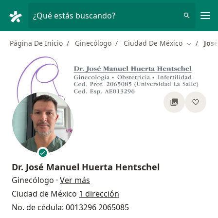
Men
¿Qué estás buscando?
Página De Inicio
Ginecólogo
Ciudad De México
Jos
Cambiar 
Dr.
José Manuel Huerta Hentschel
sobre las especializaciones
Ginecólogo
·
Ver más
Ciudad de México
1 dirección
No. de cédula: 0013296 2065085