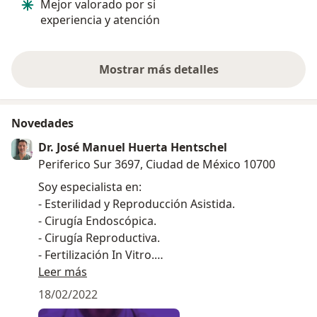
Mejor valorado por si
informada de 
experiencia y atención
proceso.
Mostrar más detalles
sobre la experiencia
Novedades
Dr. José Manuel Huerta Hentschel
Periferico Sur 3697, Ciudad de México 10700
Soy especialista en:
- Esterilidad y Reproducción Asistida.
- Cirugía Endoscópica.
- Cirugía Reproductiva.
- Fertilización In Vitro.
Leer más
Algunos de los padecimientos que trato son:
18/02/2022
- Endometriosis.