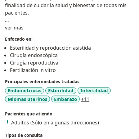
finalidad de cuidar la salud y bienestar de todas mis
pacientes.
Sobre mí
Tengo una Subespecialidad en Cirugía Reproductiva e
ver más
Infertilidad en el Woman´s Hospital of Texas de
Enfocado en:
Houston con amplia experiencia en cirugía de mínima
Esterilidad y reproducción asistida
invasión y un Diplomado en Colposcopía y Tracto
Cirugía endoscópica
Genital Inferior: Hospital Angeles México.
Cirugía reproductiva
Fertilización in vitro
Para mi siempre será un placer atenderte y resolver
todas tus dudas.
Principales enfermedades tratadas
Endometriosis
Esterilidad
Infertilidad
Agenda tu cita.
a11y_sr_more_diseas
Miomas uterinos
Embarazo
+11
Pacientes que atiendo
Adultos (Sólo en algunas direcciones)
Tipos de consulta