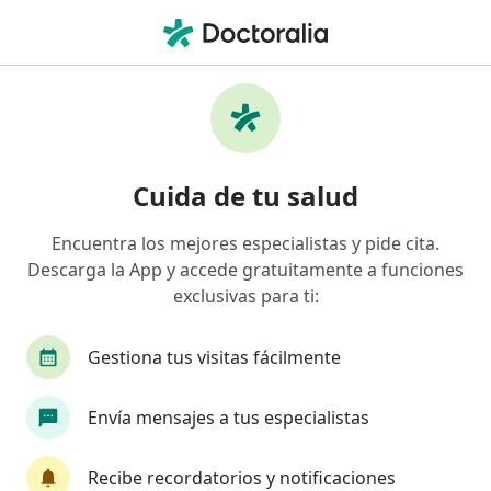
Men
Ginecólogo Oncólogo • Tijuana, Baja California
Filtros
Seguro:
Bupa México
Ginecólogos oncológicos recomendados de
Cuida de tu salud
Bupa México en Tijuana
Encuentra los mejores especialistas y pide cita.
Descarga la App y accede gratuitamente a funciones
exclusivas para ti:
Gestiona tus visitas fácilmente
Envía mensajes a tus especialistas
Dr. Daniel Fernando Sánchez Rodríguez
Ginecólogo oncólogo, Ginecólogo
Recibe recordatorios y notificaciones
102 opiniones