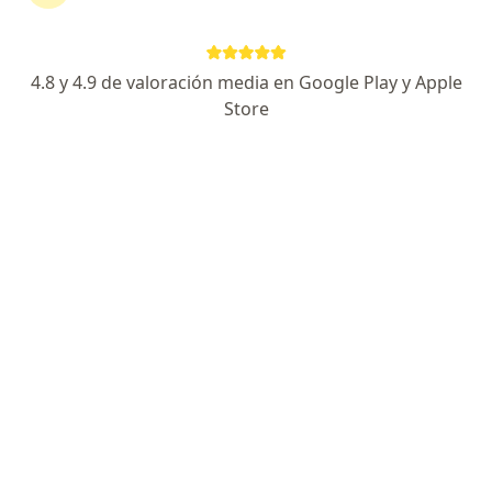
Especialista de confianza
Blvd. Padre Kino 10014, Tijuana
•
Mapa
4.8 y 4.9 de valoración media en Google Play y Apple
Core Medical & Surgery Center
Store
Acepta Bupa México
Consulta en línea
Este especialista no ofrece reserva de cita en línea en esta dirección.
Solicita una cita