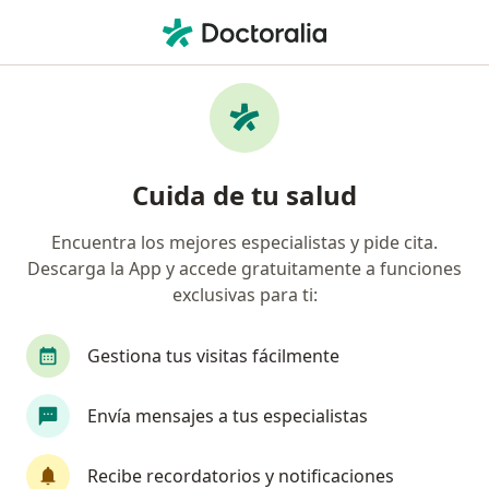
Men
Enfermedad Fibroquística De Las Mamas • Tijuana, Baja California
Filtros
• 1
Seguro
Mapa
Especialistas en Enfermedad fibroquística
Cuida de tu salud
de las mamas en Tijuana
Encuentra los mejores especialistas y pide cita.
Descarga la App y accede gratuitamente a funciones
¿Qué especialidad estás buscando?
exclusivas para ti:
Ginecólogo
Médico general
Ginecólogo O
Gestiona tus visitas fácilmente
Envía mensajes a tus especialistas
Recibe recordatorios y notificaciones