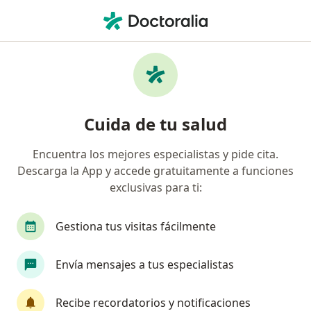
Men
Ginecólogo Oncólogo • Tijuana, Baja California
Filtros
Seguro:
BBVA Seguros
Ginecólogos oncológicos recomendados de
Cuida de tu salud
BBVA Seguros en Tijuana
Encuentra los mejores especialistas y pide cita.
Descarga la App y accede gratuitamente a funciones
exclusivas para ti:
Gestiona tus visitas fácilmente
Envía mensajes a tus especialistas
Destacado
Dra. Michelle Sifuentes
Recibe recordatorios y notificaciones
·
Ver más
Ginecóloga oncóloga, Ginecóloga