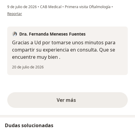
9 de julio de 2026
•
CAB Medical
•
Primera visita Oftalmología
•
en opinión del usuario FG
Reportar
Dra. Fernanda Meneses Fuentes
Gracias a Ud por tomarse unos minutos para
compartir su experiencia en consulta. Que se
encuentre muy bien .
20 de julio de 2026
Ver más
opiniones anteriores
Dudas solucionadas