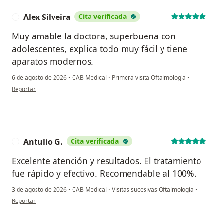
Alex Silveira
Cita verificada
A
Muy amable la doctora, superbuena con
adolescentes, explica todo muy fácil y tiene
aparatos modernos.
6 de agosto de 2026
•
CAB Medical
•
Primera visita Oftalmología
•
en opinión del usuario Alex Silveira
Reportar
Antulio G.
Cita verificada
A
Excelente atención y resultados. El tratamiento
fue rápido y efectivo. Recomendable al 100%.
3 de agosto de 2026
•
CAB Medical
•
Visitas sucesivas Oftalmología
•
en opinión del usuario Antulio G.
Reportar