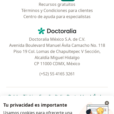
Recursos gratuitos
Términos y Condiciones para clientes
Centro de ayuda para especialistas
Contacto
Doctoralia - Página de inicio
Doctoralia México S.A. de C.V.
Avenida Boulevard Manuel Ávila Camacho No. 118
Piso 19 Col. Lomas de Chapultepec V Sección,
Alcaldía Miguel Hidalgo
CP 11000 CDMX, México
(+52) 55 4165 3261
se abre en una nueva pestaña
se abre en una nueva pestaña
se abre en una nueva pestaña
se abre en una nueva pes
se abre en 
se a
Polska
,
Türkiye
,
España
,
Italia
,
Deutschland
,
Česko
,
se abre en una nueva pestaña
se abre en una nueva pestaña
se abre en una nueva pestaña
se abre en una nueva p
se abre en 
se abr
Portugal
,
México
,
Chile
,
Brasil
,
Argentina
,
Perú
,
Tu privacidad es importante
se abre en una nueva pe
Colombia
Usamos cookies para ofrecerte una