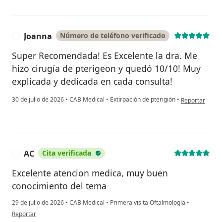
Joanna
Número de teléfono verificado
J
Super Recomendada! Es Excelente la dra. Me
hizo cirugía de pterigeon y quedó 10/10! Muy
explicada y dedicada en cada consulta!
en opinión del
30 de julio de 2026
•
CAB Medical
•
Extirpación de pterigión
•
Reportar
AC
Cita verificada
A
Excelente atencion medica, muy buen
conocimiento del tema
29 de julio de 2026
•
CAB Medical
•
Primera visita Oftalmología
•
en opinión del usuario AC
Reportar