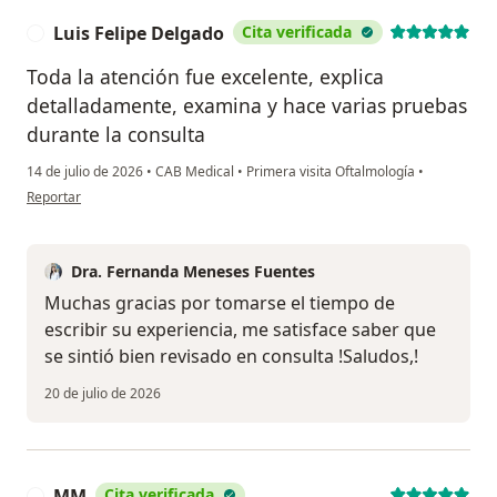
Luis Felipe Delgado
Cita verificada
L
Toda la atención fue excelente, explica
detalladamente, examina y hace varias pruebas
durante la consulta
14 de julio de 2026
•
CAB Medical
•
Primera visita Oftalmología
•
en opinión del usuario Luis Felipe Delgado
Reportar
Dra. Fernanda Meneses Fuentes
Muchas gracias por tomarse el tiempo de
escribir su experiencia, me satisface saber que
se sintió bien revisado en consulta !Saludos,!
20 de julio de 2026
MM
Cita verificada
M