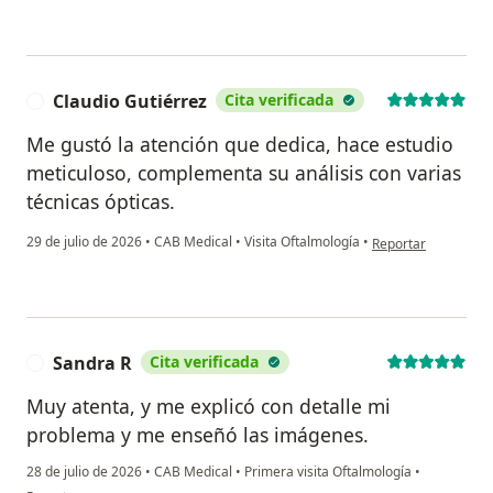
Claudio Gutiérrez
Cita verificada
C
Me gustó la atención que dedica, hace estudio
meticuloso, complementa su análisis con varias
técnicas ópticas.
en opinión del usua
29 de julio de 2026
•
CAB Medical
•
Visita Oftalmología
•
Reportar
Sandra R
Cita verificada
S
Muy atenta, y me explicó con detalle mi
problema y me enseñó las imágenes.
28 de julio de 2026
•
CAB Medical
•
Primera visita Oftalmología
•
en opinión del usuario Sandra R