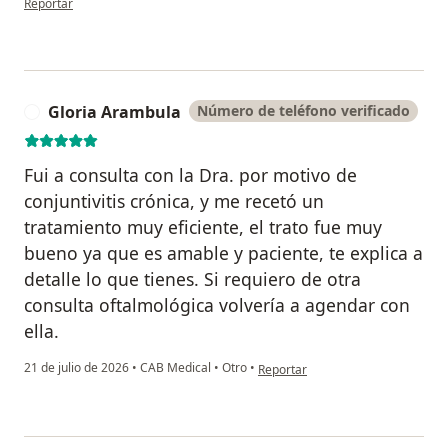
Reportar
Gloria Arambula
Número de teléfono verificado
G
Fui a consulta con la Dra. por motivo de
conjuntivitis crónica, y me recetó un
tratamiento muy eficiente, el trato fue muy
bueno ya que es amable y paciente, te explica a
detalle lo que tienes. Si requiero de otra
consulta oftalmológica volvería a agendar con
ella.
en opinión del usuario Gloria Ara
21 de julio de 2026
•
CAB Medical
•
Otro
•
Reportar