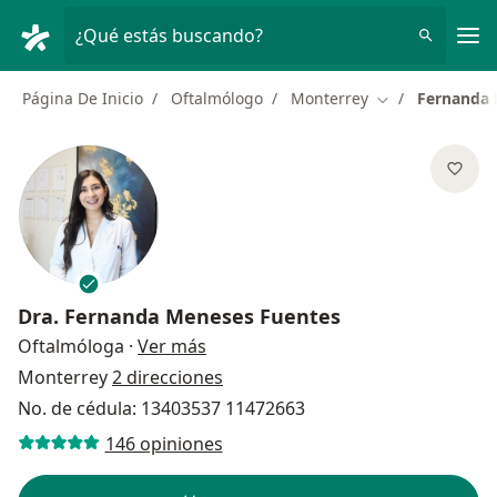
Men
¿Qué estás buscando?
Página De Inicio
Oftalmólogo
Monterrey
Fernanda 
Cambiar de ciu
Dra.
Fernanda Meneses Fuentes
sobre las especializaciones
Oftalmóloga
·
Ver más
Monterrey
2 direcciones
No. de cédula: 13403537 11472663
146 opiniones