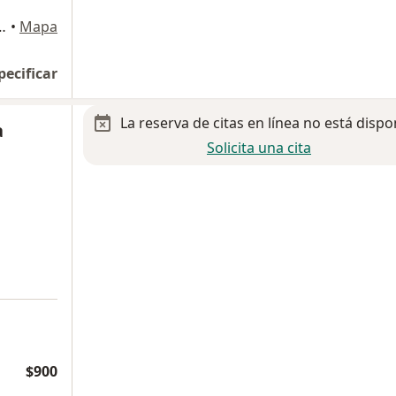
ostilla 2107, Monterrey
•
Mapa
pecificar
La reserva de citas en línea no está dispo
a
Solicita una cita
$900