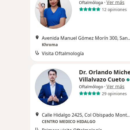
·
Ver más
Oftalmóloga
12 opiniones
Avenida Manuel Gómez Morín 300, S
Khroma
Visita Oftalmología
Dr. Orlando Miche
Villalvazo Cueto
·
Ver más
Oftalmólogo
29 opiniones
Calle Hidalgo 2425, Col Obispado Monterrey Nuevo Leon, Piso 7 consu
CENTRO MEDICO HIDALGO