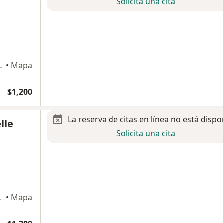
Solicita una cita
an Pedro Garza Garcia
•
Mapa
$1,200
La reserva de citas en línea no está dispo
lle
Solicita una cita
ltorio 714, Monterrey
•
Mapa