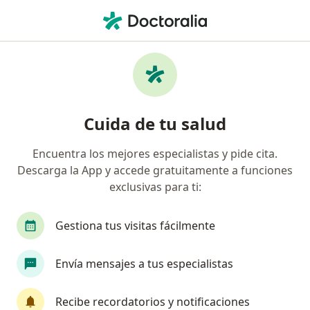
Men
Neuropatía Diabética • Puebla, MX
Filtros
• 1
Seguro
Mapa
Especialistas en Neuropatía diabética en
Cuida de tu salud
Puebla
Encuentra los mejores especialistas y pide cita.
Descarga la App y accede gratuitamente a funciones
¿Qué especialidad estás buscando?
exclusivas para ti:
Diabetólogo
Neurólogo
Médico general
Gestiona tus visitas fácilmente
Envía mensajes a tus especialistas
Recibe recordatorios y notificaciones