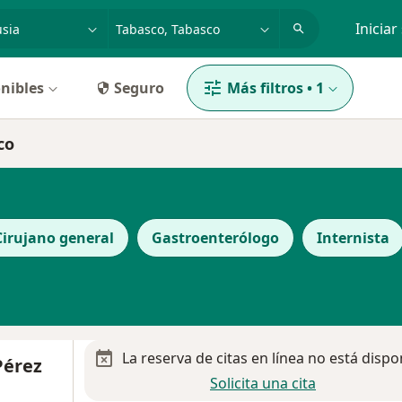
dad, enfermedad o nombre
p. ej. Guadalajara
Iniciar
nibles
Seguro
Más filtros
•
1
co
Cirujano general
Gastroenterólogo
Internista
La reserva de citas en línea no está dispo
Pérez
Solicita una cita