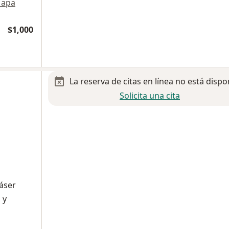
apa
$1,000
La reserva de citas en línea no está dispo
Solicita una cita
Láser
 y