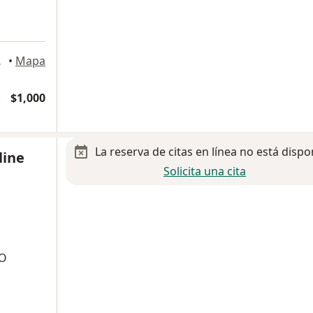
,, Villahermosa
•
Mapa
$1,000
La reserva de citas en línea no está dispo
line
Solicita una cita
TO