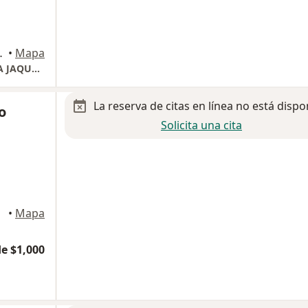
io 120A, Villahermosa
•
Mapa
CONSULTORIO GINECOLÓGICO DRA. KARINA JAQUELINE ARIAS CRUZ
La reserva de citas en línea no está dispo
o
Solicita una cita
•
Mapa
e $1,000