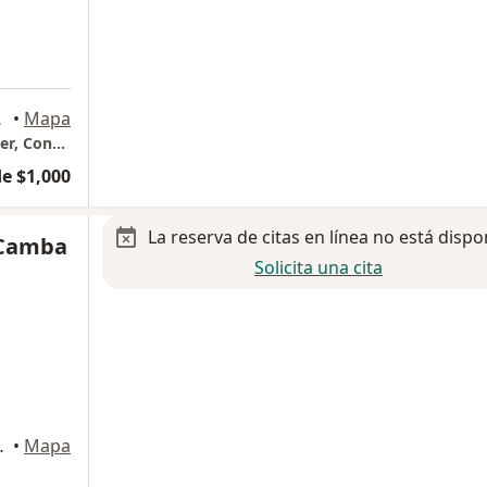
hermosa
•
Mapa
Centro de Especialidades Médicas Visual Láser, Consultorio 203, Ginecología y Obstetricia
e $1,000
La reserva de citas en línea no está dispo
 Camba
Solicita una cita
n), Ciudad del Carmen
•
Mapa