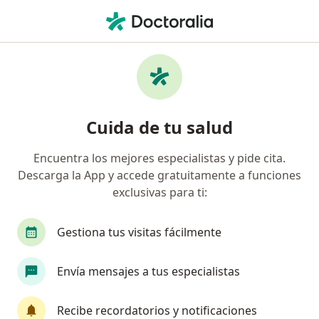
Men
Ictericia Del Recién Nacido • Mérida, Yucatán
Filtros
• 1
Seguro
Mapa
Especialistas en Ictericia del recién nacido
Cuida de tu salud
en Mérida
Encuentra los mejores especialistas y pide cita.
Descarga la App y accede gratuitamente a funciones
¿Qué especialidad estás buscando?
exclusivas para ti:
Pediatra
Neonatólogo
Alergólogo
An
Gestiona tus visitas fácilmente
Envía mensajes a tus especialistas
Recibe recordatorios y notificaciones