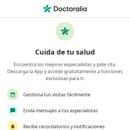
Men
Bebé Prematuro • Mérida, Yucatán
Filtros
• 1
Seguro
Mapa
Especialistas en Bebé prematuro en Mérida
Cuida de tu salud
Encuentra los mejores especialistas y pide cita.
¿Qué especialidad estás buscando?
Descarga la App y accede gratuitamente a funciones
Pediatra
Neonatólogo
Cirujano pediátric
exclusivas para ti:
Gestiona tus visitas fácilmente
Envía mensajes a tus especialistas
Recibe recordatorios y notificaciones