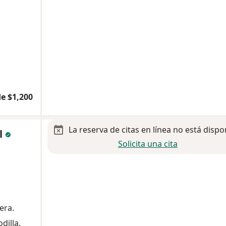
e $1,200
La reserva de citas en línea no está dispo
l
Solicita una cita
era.
dilla.