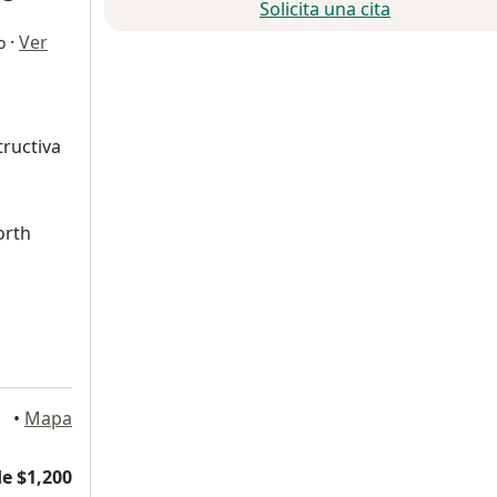
Solicita una cita
·
Ver
o
ructiva
a
orth
•
Mapa
e $1,200