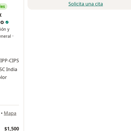
Solicita una cita
les
x
ño
ión y
·
eneral
FIPP-CIPS
SC India
olor
•
Mapa
$1,500