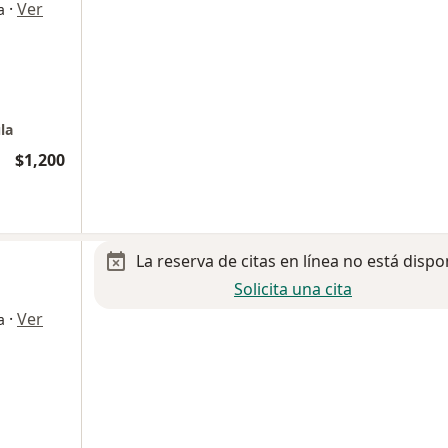
·
Ver
a
la
$1,200
La reserva de citas en línea no está dispo
Solicita una cita
·
Ver
a