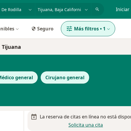
dad, enfermedad o nombre
p. ej. Guadalajara
Iniciar
nibles
Seguro
Más filtros
•
1
n Tijuana
édico general
Cirujano general
La reserva de citas en línea no está dispo
Solicita una cita