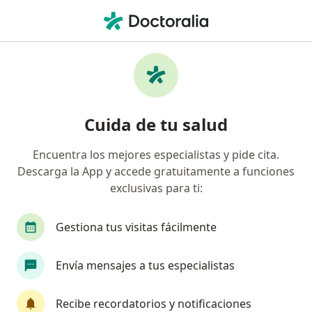
Men
Demencia • Ixmiquilpan, Hidalgo
Filtros
• 1
Mapa
Especialistas en Demencia en Ixmiquilpan
Cuida de tu salud
Encuentra los mejores especialistas y pide cita.
¿Qué especialidad estás buscando?
Descarga la App y accede gratuitamente a funciones
Neurólogo
Cardiólogo pediátrico
Cirujan
exclusivas para ti:
Gestiona tus visitas fácilmente
Envía mensajes a tus especialistas
Recibe recordatorios y notificaciones