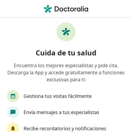
Men
Epilepsia • Ixmiquilpan, Hidalgo
Filtros
• 1
Mapa
Especialistas en Epilepsia en Ixmiquilpan
Cuida de tu salud
Encuentra los mejores especialistas y pide cita.
¿Qué especialidad estás buscando?
Descarga la App y accede gratuitamente a funciones
Neurólogo
Cardiólogo pediátrico
Cirujan
exclusivas para ti:
Gestiona tus visitas fácilmente
Envía mensajes a tus especialistas
Recibe recordatorios y notificaciones