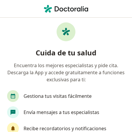
Men
Calvicie De Patrón Femenino • Cuauhtémoc, CDMX
Filtros
• 1
Seguro
Mapa
Especialistas en Calvicie de patrón
Cuida de tu salud
femenino en Cuauhtémoc
Encuentra los mejores especialistas y pide cita.
Descarga la App y accede gratuitamente a funciones
¿Qué especialidad estás buscando?
exclusivas para ti:
Dermatólogo
Médico general
Dermatólog
Gestiona tus visitas fácilmente
Envía mensajes a tus especialistas
Recibe recordatorios y notificaciones