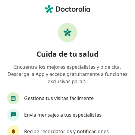
Men
Calvicie De Patrón Femenino • Naucalpan de Juárez, México
Filtros
• 1
Seguro
Mapa
Especialistas en Calvicie de patrón
Cuida de tu salud
femenino en Naucalpan de Juárez
Encuentra los mejores especialistas y pide cita.
Descarga la App y accede gratuitamente a funciones
¿Qué especialidad estás buscando?
exclusivas para ti:
Dermatólogo
Médico estético
Cirujano es
Gestiona tus visitas fácilmente
Envía mensajes a tus especialistas
Recibe recordatorios y notificaciones