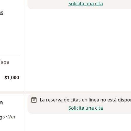
Solicita una cita
ás
apa
$1,000
La reserva de citas en línea no está dispo
in
Solicita una cita
·
Ver
ogo