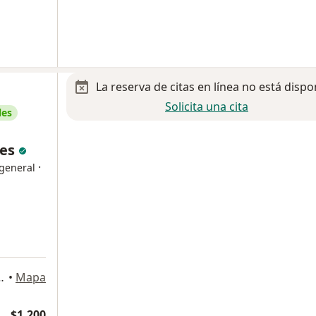
La reserva de citas en línea no está dispo
Solicita una cita
les
les
·
 general
Naucalpan de Juárez
•
Mapa
$1,200