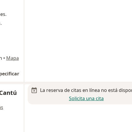
es.
.
n
•
Mapa
pecificar
La reserva de citas en línea no está dispo
 Cantú
Solicita una cita
ás