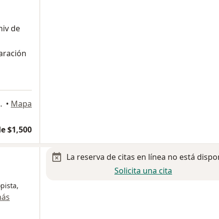
niv de
aración
a
Naucalpan de Juárez
•
Mapa
e $1,500
La reserva de citas en línea no está dispo
Solicita una cita
pista,
más