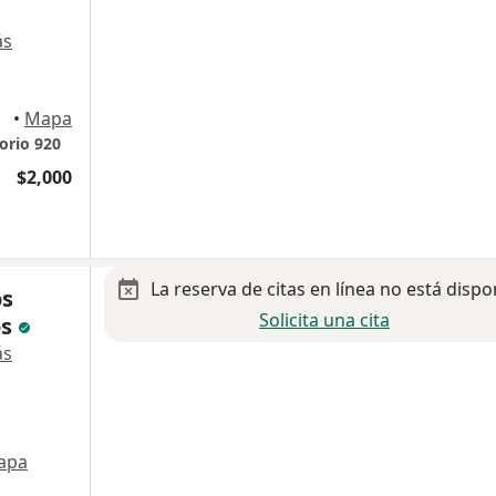
ás
•
Mapa
orio 920
$2,000
La reserva de citas en línea no está dispo
os
Solicita una cita
os
ás
apa