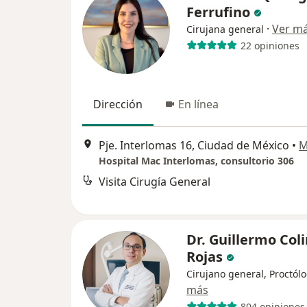
Ferrufino
·
Ver m
Cirujana general
22 opiniones
Dirección
En línea
Pje. Interlomas 16, Ciudad de México
•
M
Hospital Mac Interlomas, consultorio 306
Visita Cirugía General
Dr. Guillermo Col
Rojas
Cirujano general, Proctól
más
804 opiniones