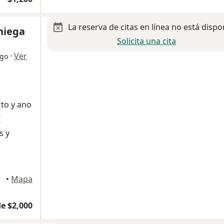
La reserva de citas en línea no está dispo
niega
Solicita una cita
·
Ver
ogo
to y ano
Z
s y
uárez
•
Mapa
e $2,000