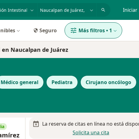
dad, enfermedad o nombre
p. ej. Guadalajara
Iniciar
nibles
Seguro
Más filtros
•
1
al en Naucalpan de Juárez
Médico general
Pediatra
Cirujano oncólogo
La reserva de citas en línea no está dispo
ia
Solicita una cita
amírez