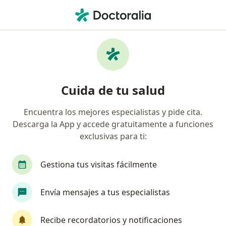
Men
Calvicie De Patrón Femenino • Huixquilucan, México
Filtros
• 1
Seguro
Mapa
Especialistas en Calvicie de patrón
Cuida de tu salud
femenino en Huixquilucan
Encuentra los mejores especialistas y pide cita.
Descarga la App y accede gratuitamente a funciones
¿Qué especialidad estás buscando?
exclusivas para ti:
Dermatólogo
Médico general
Médico esté
Gestiona tus visitas fácilmente
Envía mensajes a tus especialistas
Recibe recordatorios y notificaciones