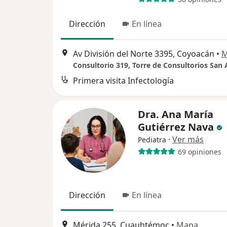
Dirección
En línea
Av División del Norte 3395, Coyoacán
•
M
Primera visita Infectología
Dra. Ana María
Gutiérrez Nava
·
Ver más
Pediatra
69 opiniones
Dirección
En línea
Mérida 255, Cuauhtémoc
•
Mapa