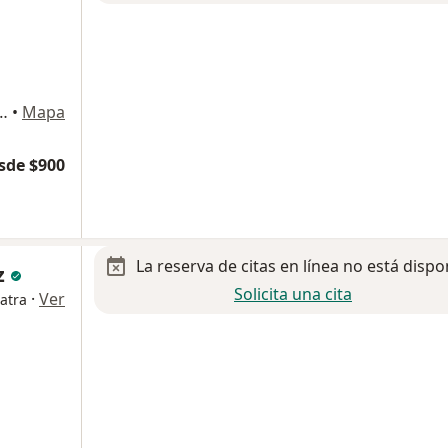
Centro Comercial Plaza Taxqueña. PB, Coyoacán
•
Mapa
sde $900
La reserva de citas en línea no está dispo
z
Solicita una cita
·
Ver
atra