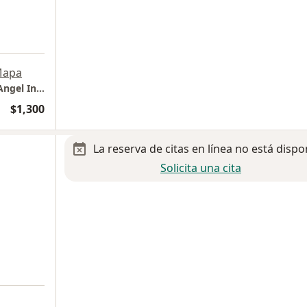
apa
Consultorio 319, Torre de Consultorios San Angel Inn HMG Coyoacán
$1,300
La reserva de citas en línea no está dispo
Solicita una cita