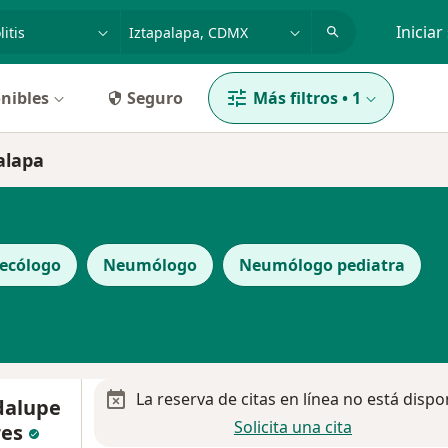
dad, enfermedad o nombre
p. ej. Guadalajara
Iniciar
nibles
Seguro
Más filtros
•
1
alapa
ecólogo
Neumólogo
Neumólogo pediatra
La reserva de citas en línea no está dispo
dalupe
Solicita una cita
res