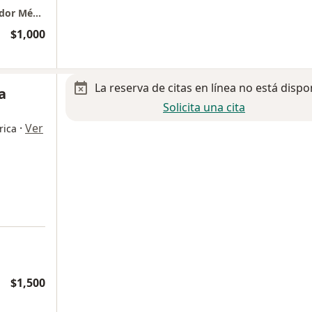
Consulta de Pediatría en Roma Norte (Andador Médico).
$1,000
La reserva de citas en línea no está dispo
a
Solicita una cita
·
Ver
rica
$1,500