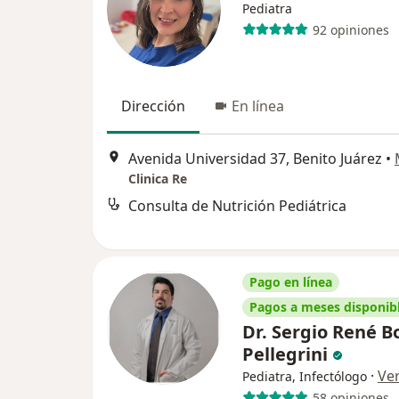
Pediatra
92 opiniones
Dirección
En línea
Avenida Universidad 37, Benito Juárez
•
Clinica Re
Consulta de Nutrición Pediátrica
Pago en línea
Pagos a meses disponib
Dr. Sergio René Bo
Pellegrini
·
Ve
Pediatra, Infectólogo
58 opiniones