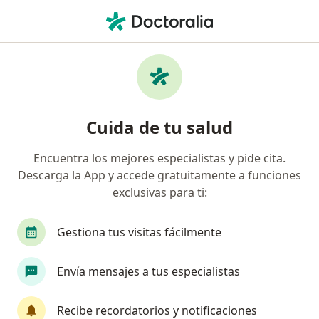
Men
Baja Autoestima • Querétaro, Querétaro
Filtros
• 1
Seguro
Mapa
Especialistas en Baja autoestima en
Cuida de tu salud
Querétaro
Encuentra los mejores especialistas y pide cita.
Descarga la App y accede gratuitamente a funciones
¿Qué especialidad estás buscando?
exclusivas para ti:
Psicólogo
Psicopedagogo
Psicoanalista
Gestiona tus visitas fácilmente
Envía mensajes a tus especialistas
Recibe recordatorios y notificaciones