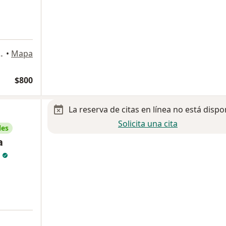
12200, Santiago de Querétaro
•
Mapa
$800
La reserva de citas en línea no está dispo
Solicita una cita
les
a
a