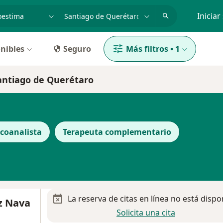
dad, enfermedad o nombre
p. ej. Guadalajara
Iniciar
nibles
Seguro
Más filtros
•
1
Santiago de Querétaro
icoanalista
Terapeuta complementario
La reserva de citas en línea no está dispo
ez Nava
Solicita una cita