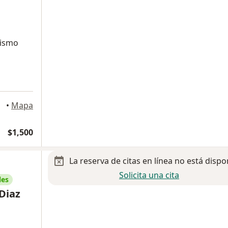
lismo
taro
•
Mapa
$1,500
La reserva de citas en línea no está dispo
Solicita una cita
les
Diaz