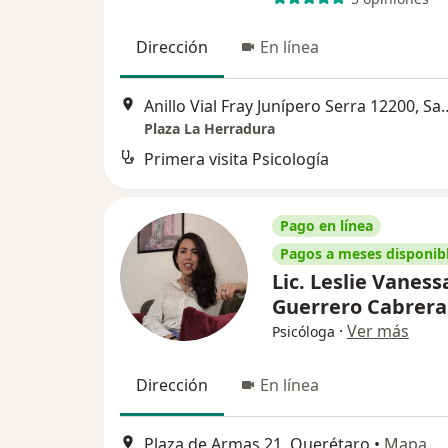
Dirección
En línea
Anillo Vial Fray Junípero Serra 
Plaza La Herradura
Primera visita Psicología
Pago en línea
Pagos a meses disponib
Lic. Leslie Vaness
Guerrero Cabrer
·
Ver más
Psicóloga
Dirección
En línea
Plaza de Armas 21, Querétaro
•
Mapa