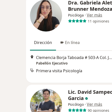
Dra. Gabriela Ale
Brunner Mendoz
·
Ver más
Psicóloga
11 opiniones
Dirección
En línea
Clemencia Borja Taboada # 503-A Col. Jurica Acueducto Juriquilla, Querétaro., Querétaro
Pabellón Ejecutivo
Primera visita Psicología
Lic. David Sampe
Garcia
·
Ver más
Psicólogo
90 opiniones