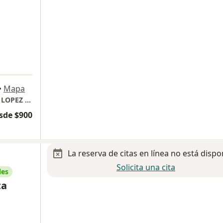
a
•
Mapa
HOSPITAL SAN JOSE & PSIC. CLIN. JENNIFER LOPEZ NAVA
sde $900
La reserva de citas en línea no está dispo
Solicita una cita
les
ta