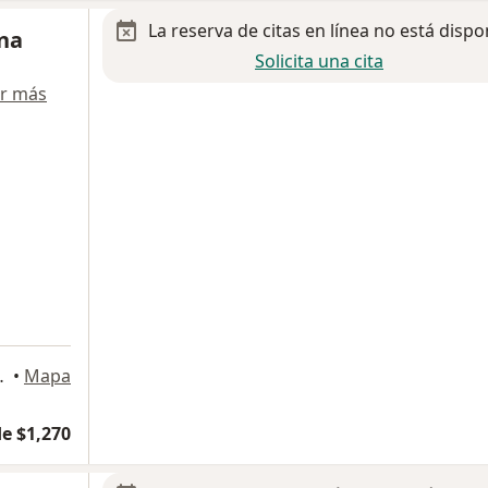
La reserva de citas en línea no está dispo
ana
Solicita una cita
r más
o Tijuana, Tijuana
•
Mapa
e $1,270