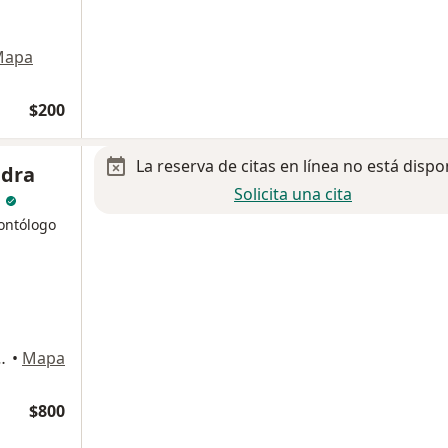
Mapa
$200
La reserva de citas en línea no está dispo
ndra
Solicita una cita
l
ontólogo
ría 5, Zona Urbana Rio Tijuana, Tijuana
•
Mapa
$800