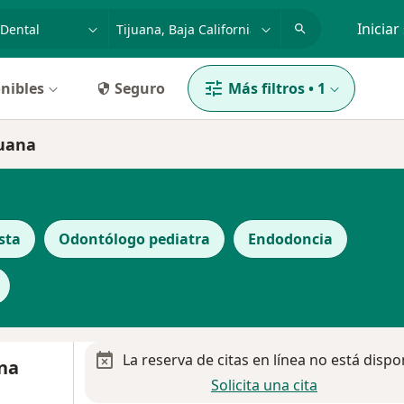
dad, enfermedad o nombre
p. ej. Guadalajara
Iniciar
nibles
Seguro
Más filtros
•
1
juana
sta
Odontólogo pediatra
Endodoncia
La reserva de citas en línea no está dispo
nna
Solicita una cita