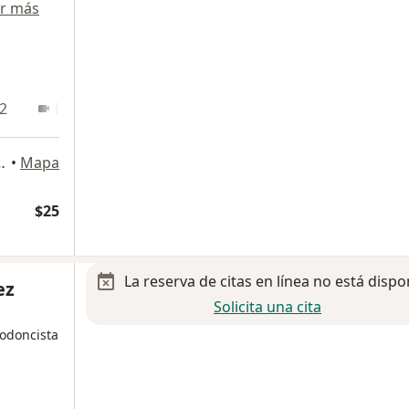
r más
 2
En línea 3
En línea 4
Calles #9151, Tijuana
•
Mapa
$25
La reserva de citas en línea no está dispo
ez
Solicita una cita
todoncista