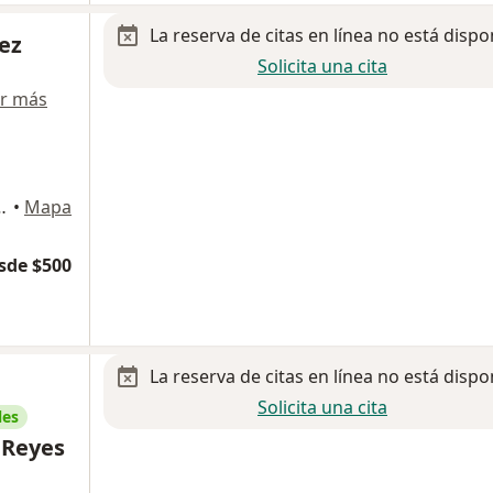
La reserva de citas en línea no está dispo
ez
Solicita una cita
r más
ría 5, Zona Urbana Rio Tijuana, Tijuana
•
Mapa
sde $500
La reserva de citas en línea no está dispo
Solicita una cita
les
 Reyes