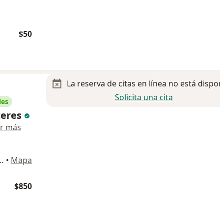
$50
La reserva de citas en línea no está dispo
Solicita una cita
les
ceres
r más
dez 2883-interior 4, Tijuana
•
Mapa
$850