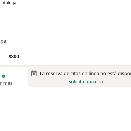
ontóloga
pa
$800
La reserva de citas en línea no está dispo
a
Solicita una cita
r más
.