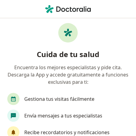
Men
Apnea Del Sueño De Tipo Obstructivo • Guadalajara, Jalisco
Filtros
• 1
Seguro
Mapa
Especialistas en Apnea del sueño de tipo
Cuida de tu salud
obstructivo en Guadalajara
Encuentra los mejores especialistas y pide cita.
Descarga la App y accede gratuitamente a funciones
¿Qué especialidad estás buscando?
exclusivas para ti:
Otorrinolaringólogo
Cardiólogo
Urólogo
Gestiona tus visitas fácilmente
Envía mensajes a tus especialistas
Recibe recordatorios y notificaciones