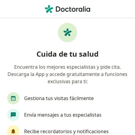
Men
Apendicitis • Pachuca, Hidalgo
Filtros
• 1
Seguro
Mapa
Especialistas en Apendicitis en Pachuca
Cuida de tu salud
Encuentra los mejores especialistas y pide cita.
¿Qué especialidad estás buscando?
Descarga la App y accede gratuitamente a funciones
Cirujano general
Endoscopista
Cirujano 
exclusivas para ti:
Gestiona tus visitas fácilmente
Envía mensajes a tus especialistas
Recibe recordatorios y notificaciones