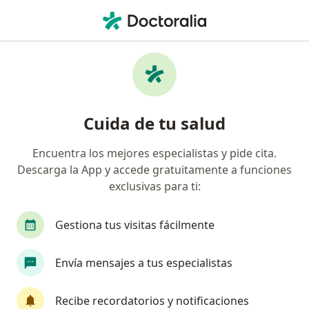
Men
Anomalía Dentaria • Tijuana, Baja California
Filtros
• 1
Seguro
Mapa
Especialistas en Anomalía dentaria en
Cuida de tu salud
Tijuana
Encuentra los mejores especialistas y pide cita.
Descarga la App y accede gratuitamente a funciones
¿Qué especialidad estás buscando?
exclusivas para ti:
Dentista - Odontólogo
Ortodoncista
Odon
Gestiona tus visitas fácilmente
Envía mensajes a tus especialistas
Recibe recordatorios y notificaciones