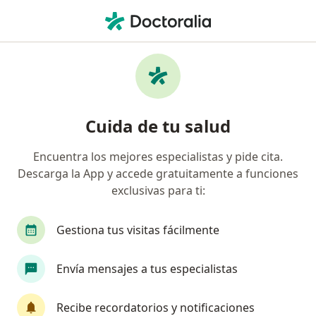
Men
Alergia Alimentaria • Sonora, Sonora
Filtros
• 1
Seguro
Mapa
Especialistas en Alergia alimentaria en
Cuida de tu salud
Sonora
Encuentra los mejores especialistas y pide cita.
Descarga la App y accede gratuitamente a funciones
¿Qué especialidad estás buscando?
exclusivas para ti:
Pediatra
Nutricionista
Alergólogo
Mé
Gestiona tus visitas fácilmente
Envía mensajes a tus especialistas
Recibe recordatorios y notificaciones