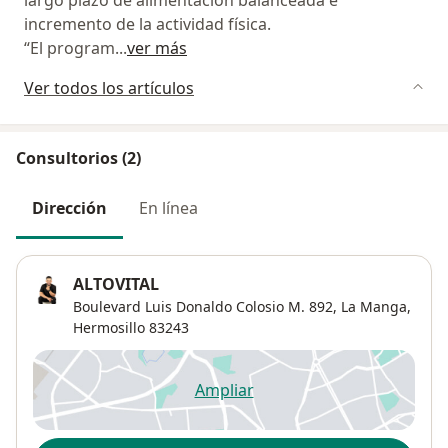
largo plazo de alimentación balanceada e
incremento de la actividad física.
“El program
...
ver más
Ver todos los artículos
Consultorios (2)
Dirección
En línea
ALTOVITAL
Boulevard Luis Donaldo Colosio M. 892,
La Manga
,
Hermosillo
83243
Ampliar
se abre en una nueva pestañ