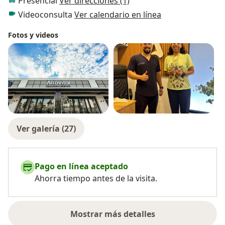
Presencial
Ver direcciones (1)
-Disminución/Optimización de grasa corporal.
Videoconsulta
Ver calendario en línea
-Mejora en el estilo de vida.
-Obesidad.
Fotos y videos
-Suplementación adecuada.
Seguimos preparándonos para un mejor servicio y
trato hacia nuestro clientes.
Ver galería (27)
Pago en línea aceptado
Ahorra tiempo antes de la visita.
Mostrar más detalles
sobre la experiencia