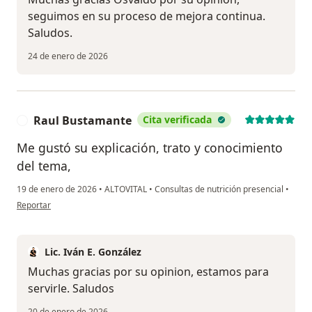
seguimos en su proceso de mejora continua.
Saludos.
24 de enero de 2026
Raul Bustamante
Cita verificada
R
Me gustó su explicación, trato y conocimiento
del tema,
19 de enero de 2026
•
ALTOVITAL
•
Consultas de nutrición presencial
•
en opinión del usuario Raul Bustamante
Reportar
Lic. Iván E. González
Muchas gracias por su opinion, estamos para
servirle. Saludos
20 de enero de 2026