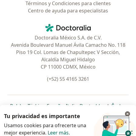
Términos y Condiciones para clientes
Centro de ayuda para especialistas
Contacto
Doctoralia - Página de inicio
Doctoralia México S.A. de C.V.
Avenida Boulevard Manuel Ávila Camacho No. 118
Piso 19 Col. Lomas de Chapultepec V Sección,
Alcaldía Miguel Hidalgo
CP 11000 CDMX, México
(+52) 55 4165 3261
se abre en una nueva pestaña
se abre en una nueva pestaña
se abre en una nueva pestaña
se abre en una nueva pes
se abre en 
se a
Polska
,
Türkiye
,
España
,
Italia
,
Deutschland
,
Česko
,
se abre en una nueva pestaña
se abre en una nueva pestaña
se abre en una nueva pestaña
se abre en una nueva p
se abre en 
se abr
Portugal
,
México
,
Chile
,
Brasil
,
Argentina
,
Perú
,
Tu privacidad es importante
se abre en una nueva pe
Colombia
Usamos cookies para ofrecerte una
mejor experiencia.
www.doctoralia.com.mx © 2026 - Encuentra tu
Leer más
.