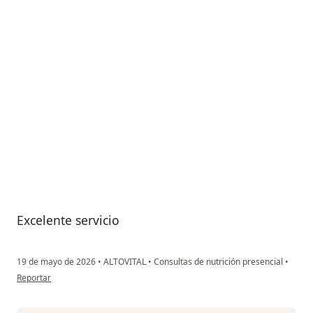
Excelente servicio
19 de mayo de 2026
•
ALTOVITAL
•
Consultas de nutrición presencial
•
en opinión del usuario Nicole Michelle
Reportar