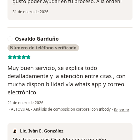
gusto poder ayudar en tu proceso. A la orden!
31 de enero de 2026
Osvaldo Garduño
O
Número de teléfono verificado
Muy buen servicio, se explica todo
detalladamente y la atención entre citas , con
mucha disponibilidad vía whats app y correo
electrónico.
21 de enero de 2026
en opinión del
•
ALTOVITAL
•
Análisis de composición corporal con Inbody
•
Reportar
Lic. Iván E. González
Muchas gracias Osvaldo por su opinión,