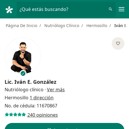
Men
¿Qué estás buscando?
Página De Inicio
Nutriólogo Clínico
Hermosillo
Iván E.
Lic.
Iván E. González
sobre las especializaciones
Nutriólogo clínico
·
Ver más
Hermosillo
1 dirección
No. de cédula: 11670867
240 opiniones