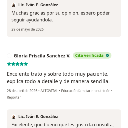
Lic. Iván E. González
Muchas gracias por su opinion, espero poder
seguir ayudandola.
29 de mayo de 2026
Gloria Priscila Sanchez V.
Cita verificada
G
Excelente trato y sobre todo muy paciente,
explica todo a detalle y de manera sencilla.
28 de abril de 2026
•
ALTOVITAL
•
Educación familiar en nutrición
•
en opinión del usuario Gloria Priscila Sanchez V.
Reportar
Lic. Iván E. González
Excelente, que bueno que les gusto la consulta,