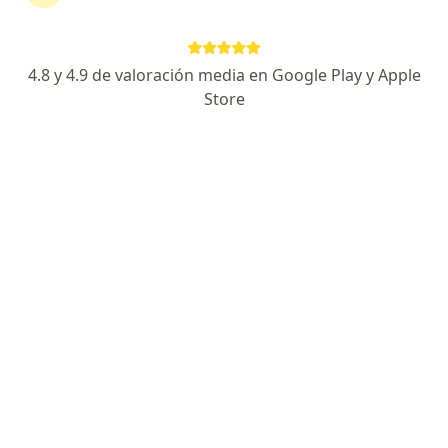
Dirección
En línea
4.8 y 4.9 de valoración media en Google Play y Apple
Av. Dr. Paliza 101-B-101-B, El Centenario, Hermosillo
•
Mapa
Store
Gynecore & Spa
Este especialista no ofrece reserva de cita en línea en esta dirección.
Solicita una cita
Gynecore & Spa