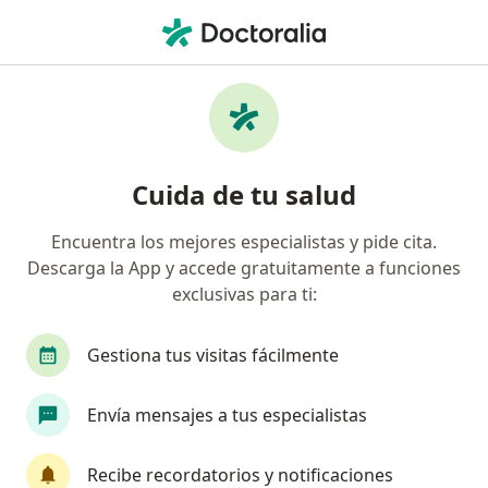
Men
Nutriólogo Clínico • Proyecto Rio Sonora Hermosillo Xxi, Hermosillo, Sonora
Filtros
Seguro
Mapa
Nutriólogos clínicos en Proyecto Rio Sonora
Cuida de tu salud
Hermosillo Xxi, Hermosillo
Encuentra los mejores especialistas y pide cita.
Descarga la App y accede gratuitamente a funciones
exclusivas para ti:
Gestiona tus visitas fácilmente
Envía mensajes a tus especialistas
Dra. María Teresa Ramos Mulino
Nutriólogo clínico, Médico general
Recibe recordatorios y notificaciones
19 opiniones