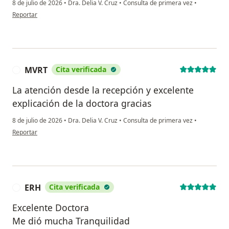
8 de julio de 2026
•
Dra. Delia V. Cruz
•
Consulta de primera vez
•
en opinión del usuario IST
Reportar
MVRT
Cita verificada
M
La atención desde la recepción y excelente
explicación de la doctora gracias
8 de julio de 2026
•
Dra. Delia V. Cruz
•
Consulta de primera vez
•
en opinión del usuario MVRT
Reportar
ERH
Cita verificada
E
Excelente Doctora
Me dió mucha Tranquilidad