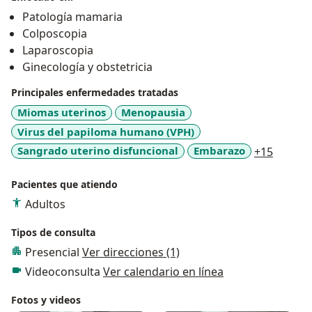
Patología mamaria
Colposcopia
Laparoscopia
Ginecología y obstetricia
Principales enfermedades tratadas
Miomas uterinos
Menopausia
Virus del papiloma humano (VPH)
a11y_s
Sangrado uterino disfuncional
Embarazo
+15
Pacientes que atiendo
Adultos
Tipos de consulta
Presencial
Ver direcciones (1)
Videoconsulta
Ver calendario en línea
Fotos y videos