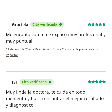
Graciela
Cita verificada
G
Me encantó cómo me explicó muy profesional y
muy puntual.
11 de julio de 2026
•
Dra. Delia V. Cruz
•
Consulta de primera vez
•
en opinión del usuario Graciela
Reportar
IST
Cita verificada
I
Muy linda la doctora, te cuida en todo
momento y busca encontrar el mejor resultado
y diagnóstico