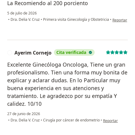
La Recomiendo al 200 porciento
5 de julio de 2026
en opinión de
•
Dra. Delia V. Cruz
•
Primera visita Ginecología y Obstetricia
•
Reportar
Ayerim Cornejo
Cita verificada
A
Excelente Ginecóloga Oncologa, Tiene un gran
profesionalismo. Tien una forma muy bonita de
explicar y aclarar dudas. En lo Particular muy
buena experiencia en sus atenciones y
tratamiento. Le agradezco por su empatía Y
calidez. 10/10
27 de junio de 2026
en opinión del usu
•
Dra. Delia V. Cruz
•
Cirugía por cáncer de endometrio
•
Reportar