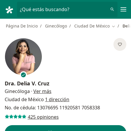
Men
¿Qué estás buscando?
Página De Inicio
Ginecólogo
Ciudad De México
Deli
Cambiar 
Dra.
Delia V. Cruz
sobre las especializaciones
Ginecóloga
·
Ver más
Ciudad de México
1 dirección
No. de cédula: 13076695 11920581 7058338
425 opiniones