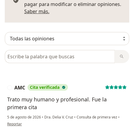
pagar para modificar o eliminar opiniones.
Más información sobre opiniones
Saber más.
Busca en opiniones
AMC
Cita verificada
A
Trato muy humano y profesional. Fue la
primera cita
5 de agosto de 2026
•
Dra. Delia V. Cruz
•
Consulta de primera vez
•
en opinión del usuario AMC
Reportar