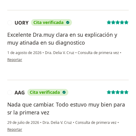
UORY
Cita verificada
U
Excelente Dra.muy clara en su explicación y
muy atinada en su diagnostico
1 de agosto de 2026
•
Dra. Delia V. Cruz
•
Consulta de primera vez
•
en opinión del usuario UORY
Reportar
AAG
Cita verificada
A
Nada que cambiar. Todo estuvo muy bien para
sr la primera vez
29 de julio de 2026
•
Dra. Delia V. Cruz
•
Consulta de primera vez
•
en opinión del usuario AAG
Reportar