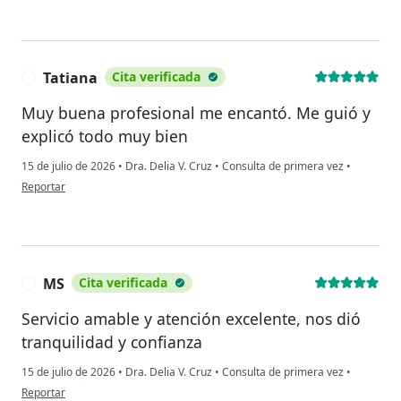
Tatiana
Cita verificada
T
Muy buena profesional me encantó. Me guió y
explicó todo muy bien
15 de julio de 2026
•
Dra. Delia V. Cruz
•
Consulta de primera vez
•
en opinión del usuario Tatiana
Reportar
MS
Cita verificada
M
Servicio amable y atención excelente, nos dió
tranquilidad y confianza
15 de julio de 2026
•
Dra. Delia V. Cruz
•
Consulta de primera vez
•
en opinión del usuario MS
Reportar