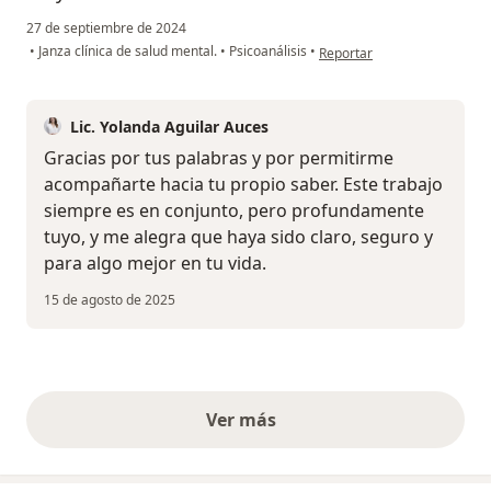
27 de septiembre de 2024
en opinión del usuario JP
•
Janza clínica de salud mental.
•
Psicoanálisis
•
Reportar
Lic. Yolanda Aguilar Auces
Gracias por tus palabras y por permitirme
acompañarte hacia tu propio saber. Este trabajo
siempre es en conjunto, pero profundamente
tuyo, y me alegra que haya sido claro, seguro y
para algo mejor en tu vida.
15 de agosto de 2025
Ver más
opiniones anteriores