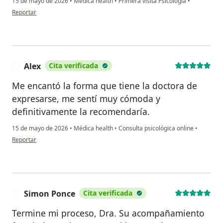
15 de mayo de 2026
•
Médica health
•
Primera visita Psicología
•
en opinión del usuario Rodrigo E
Reportar
Alex
Cita verificada
A
Me encantó la forma que tiene la doctora de
expresarse, me sentí muy cómoda y
definitivamente la recomendaría.
15 de mayo de 2026
•
Médica health
•
Consulta psicológica online
•
en opinión del usuario Alex
Reportar
Simon Ponce
Cita verificada
S
Termine mi proceso, Dra. Su acompañamiento