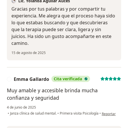
Lic. Yolanda Aguilar Auces
Gracias por tus palabras y por compartir tu
experiencia. Me alegra que el proceso haya sido
lo que estabas buscando y que descubrieras
que la terapia puede ser clara, ligera y sin
juicios. Ha sido un gusto acompañarte en este
camino.
15 de agosto de 2025
Emma Gallardo
Cita verificada
E
Muy amable y accesible brinda mucha
confianza y seguridad
4 de junio de 2025
en opinión del 
•
Janza clínica de salud mental.
•
Primera visita Psicología
•
Reportar