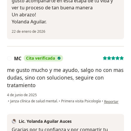
gusto acompañarte en esta etapa de tu vida y
ver tu proceso de tan buena manera
Un abrazo!
Yolanda Aguilar.
22 de enero de 2026
MC
Cita verificada
M
me gusto mucho y me ayudo, salgo no con mas
dudas, sino con soluciones, seguire con
tratamiento
4 de junio de 2025
en opinión del u
•
Janza clínica de salud mental.
•
Primera visita Psicología
•
Reportar
Lic. Yolanda Aguilar Auces
Gracias por tu confianza y por compartir tu