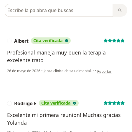
Busca en opiniones
Albert
Cita verificada
A
Profesional maneja muy buen la terapia
excelente trato
en opinión del usuari
26 de mayo de 2026
•
Janza clínica de salud mental.
•
•
Reportar
Rodrigo E
Cita verificada
R
Excelente mi primera reunion! Muchas gracias
Yolanda