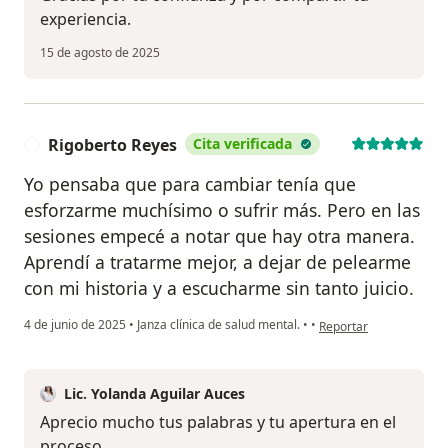
experiencia.
15 de agosto de 2025
Rigoberto Reyes
Cita verificada
R
Yo pensaba que para cambiar tenía que
esforzarme muchísimo o sufrir más. Pero en las
sesiones empecé a notar que hay otra manera.
Aprendí a tratarme mejor, a dejar de pelearme
con mi historia y a escucharme sin tanto juicio.
en opinión del usuario
4 de junio de 2025
•
Janza clínica de salud mental.
•
•
Reportar
Lic. Yolanda Aguilar Auces
Aprecio mucho tus palabras y tu apertura en el
proceso.