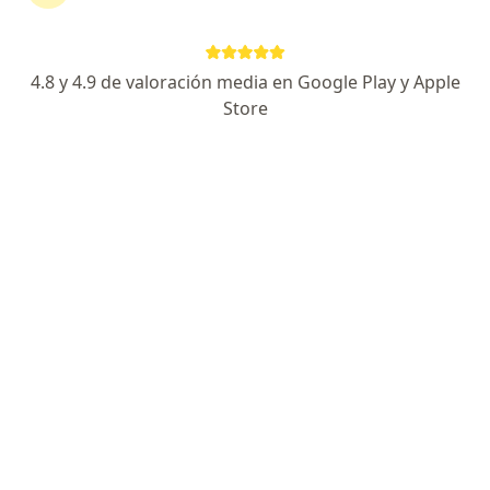
Agendar cita
Enviar mensaje
4.8 y 4.9 de valoración media en Google Play y Apple
Store
Experiencia
Servicios y precios
Consultorios
Experiencia
Soy neuropsicóloga clínica especializada en
evaluación e intervención neuropsicológica
; atiendo
niños a partir de los 6 años, adolescentes, adultos y
adultos mayores.
Me enfoco en evaluación para trastornos del
neurodesarrollo como TDAH, dislexia, disgrafia,
discalculia y discapacidad intelectual.
Realizo evaluación para diagnósticos de