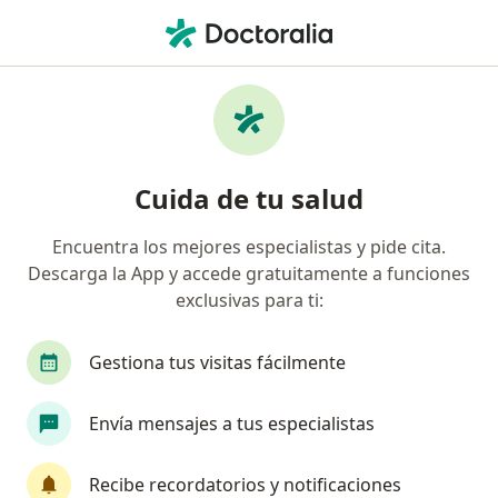
Men
¿Qué estás buscando?
Página De Inicio
Psicólogo
Tijuana
Ximena Tona Ca
Cambiar de ciudad
Cuida de tu salud
Encuentra los mejores especialistas y pide cita.
Descarga la App y accede gratuitamente a funciones
exclusivas para ti:
Mtra.
Ximena Tona Castro
sobre las especializaciones
Psicóloga
·
Ver más
Gestiona tus visitas fácilmente
Tijuana
1 dirección
No. de cédula: 13329552 15049170
Envía mensajes a tus especialistas
7 opiniones
Recibe recordatorios y notificaciones