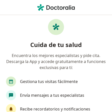
Men
Pan-American • Villahermosa, Tabasco
Filtros
Seguro:
Pan-American
Doctores recomendados de Pan-American
Cuida de tu salud
en Villahermosa
Encuentra los mejores especialistas y pide cita.
Descarga la App y accede gratuitamente a funciones
¿Qué especialidad estás buscando?
exclusivas para ti:
Cirujano general
Ginecólogo
Ortopedista
Gestiona tus visitas fácilmente
Envía mensajes a tus especialistas
Recibe recordatorios y notificaciones