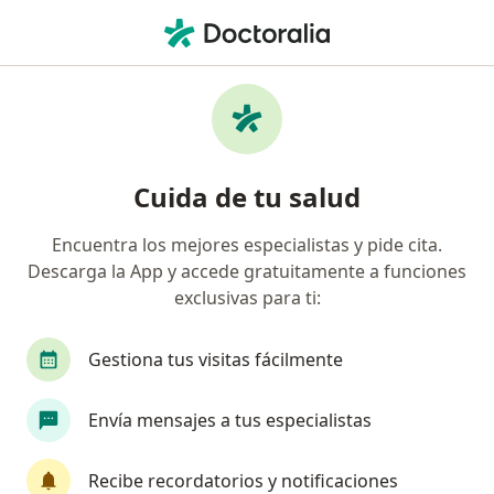
Men
Mapfre • Villahermosa, Tabasco
Filtros
Seguro:
MAPFRE
M
Doctores recomendados de MAPFRE en
Cuida de tu salud
Villahermosa
Encuentra los mejores especialistas y pide cita.
Descarga la App y accede gratuitamente a funciones
¿Qué especialidad estás buscando?
exclusivas para ti:
Cirujano general
Ortopedista
Traumatól
Gestiona tus visitas fácilmente
Envía mensajes a tus especialistas
Recibe recordatorios y notificaciones