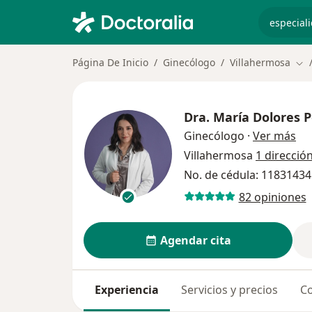
especiali
Página De Inicio
Ginecólogo
Villahermosa
Cam
Dra.
María Dolores P
sob
Ginecólogo
·
Ver más
Villahermosa
1 direcció
No. de cédula: 1183143
82 opiniones
Agendar cita
Experiencia
Servicios y precios
Co