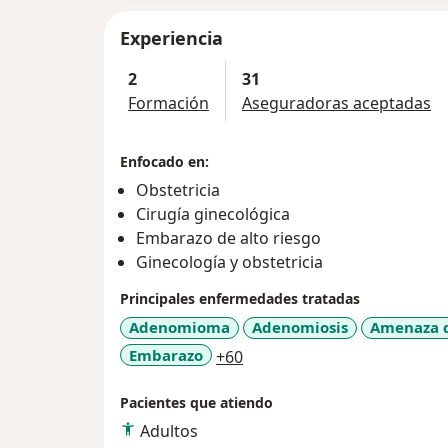
Experiencia
2
31
Formación
Aseguradoras aceptadas
Enfocado en:
Obstetricia
Cirugía ginecológica
Embarazo de alto riesgo
Ginecología y obstetricia
Principales enfermedades tratadas
Adenomioma
Adenomiosis
Amenaza d
a11y_sr_more_diseases
Embarazo
+60
Pacientes que atiendo
Adultos