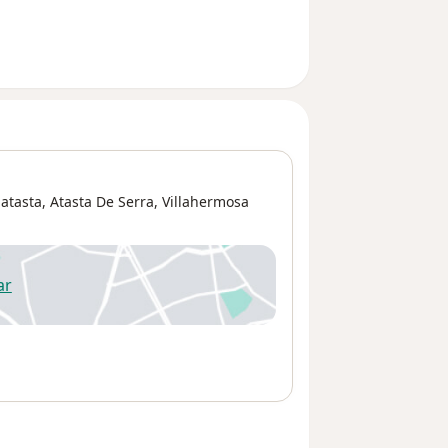
atasta,
Atasta De Serra
,
Villahermosa
ar
 abre en una nueva pestaña