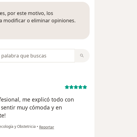
s, por este motivo, los
 modificar o eliminar opiniones.
 opiniones
opiniones
esional, me explicó todo con
o sentir muy cómoda y en
te!
en opinión del usuario Angela May
ecología y Obstetricia
•
Reportar