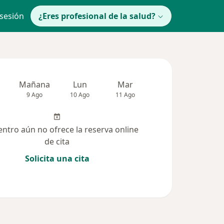
 sesión
¿Eres profesional de la salud?
Mañana
Lun
Mar
Mié
Jue
9 Ago
10 Ago
11 Ago
12 Ago
13 Ag
entro aún no ofrece la reserva online
de cita
Solicita una cita
solucionadas (2)