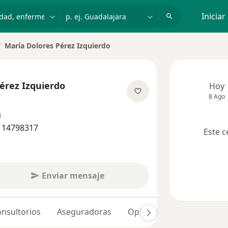
dad, enfermedad o nombre
p. ej. Guadalajara
Iniciar
María Dolores Pérez Izquierdo
biar de ciudad
érez Izquierdo
Hoy
8 Ago
re las especializaciones
n
4 14798317
Este c
Enviar mensaje
nsultorios
Aseguradoras
Opiniones (82)
Dudas 