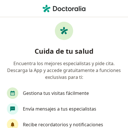
Men
Ginecólogo • Villahermosa, Tabasco
Filtros
Seguro:
Pacientes privados (
Ginecólogos recomendados de Pacientes
Cuida de tu salud
privados (sin aseguradora) en Villahermosa
Encuentra los mejores especialistas y pide cita.
Descarga la App y accede gratuitamente a funciones
exclusivas para ti:
Gestiona tus visitas fácilmente
Envía mensajes a tus especialistas
Destacado
Dra. Rosario Garcia Mandujano
Recibe recordatorios y notificaciones
·
Ver más
Ginecóloga