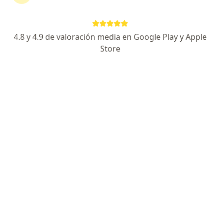
281 opiniones
Avenida Paseo Tabasco 1114 - 406, Villahermosa
•
Mapa
4.8 y 4.9 de valoración media en Google Play y Apple
DRA. ROSARIO GARCIA MANDUJANO. FETAL MEDICINE MEXICO A.C.
Store
Acepta Pacientes privados (sin aseguradora)
Consulta de Reproducción Asistida
Este especialista no ofrece reserva de cita en línea en esta dirección.
Solicita una cita
Dr. Álvaro Lupercio Martínez