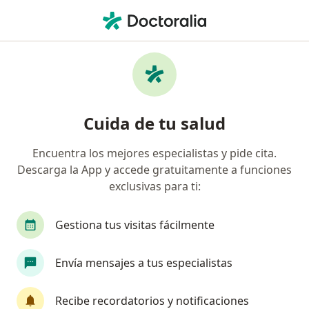
Men
Pediatra • Villahermosa, Tabasco
Filtros
Seguro:
Pacientes privados (
Pediatras recomendados de Pacientes
Cuida de tu salud
privados (sin aseguradora) en Villahermosa
Encuentra los mejores especialistas y pide cita.
Descarga la App y accede gratuitamente a funciones
exclusivas para ti:
Gestiona tus visitas fácilmente
Envía mensajes a tus especialistas
Dra. Melvin Alejandra Aguilar Molina
·
Ver más
Pediatra, Infectóloga pediatra
Recibe recordatorios y notificaciones
32 opiniones