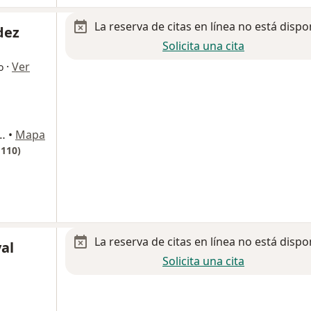
La reserva de citas en línea no está dispo
dez
Solicita una cita
·
Ver
o
Febrero 2750, Villahermosa
•
Mapa
 110)
La reserva de citas en línea no está dispo
val
Solicita una cita