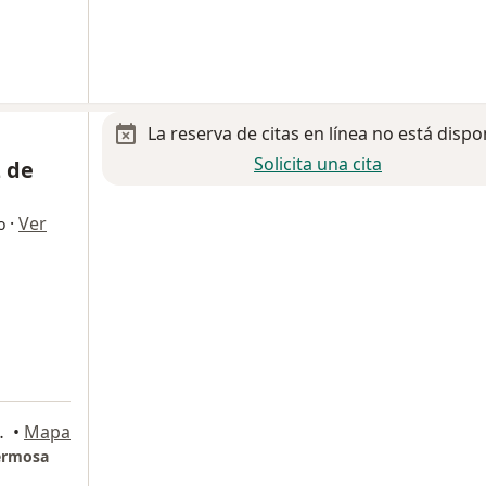
La reserva de citas en línea no está dispo
Solicita una cita
 de
·
Ver
o
, Villahermosa
•
Mapa
hermosa