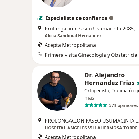
Especialista de confianza
Prolongación Paseo Usumacinta 208
Alicia Sandoval Hernandez
Acepta Metropolitana
Primera visita Ginecología y Obstetricia
Dr. Alejandro
Hernandez Frias
Ortopedista, Traumatólog
más
573 opiniones
PROLONGACION PASEO USUMACINTA S/N COL ESPEJO 2 VHSA TA
Acepta Metropolitana