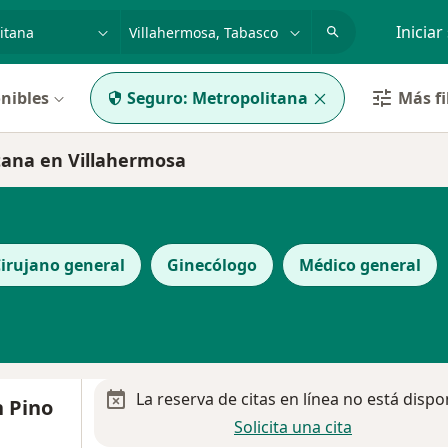
dad, enfermedad o nombre
p. ej. Guadalajara
Iniciar
nibles
Seguro:
Metropolitana
Más fi
ana en Villahermosa
irujano general
Ginecólogo
Médico general
La reserva de citas en línea no está dispo
h Pino
Solicita una cita