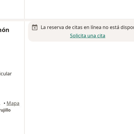
La reserva de citas en línea no está dispo
món
Solicita una cita
icular
ahermosa
•
Mapa
ujillo