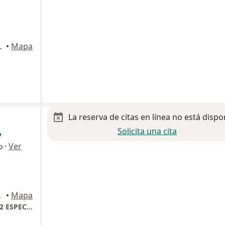
5, Villahermosa
•
Mapa
La reserva de citas en línea no está dispo
Solicita una cita
·
Ver
o
B, Paraiso
•
Mapa
HOSPITAL ANGELES VILLAHERMOSA TORRE 2 ESPECIALIDADES CONSULTORIO 940