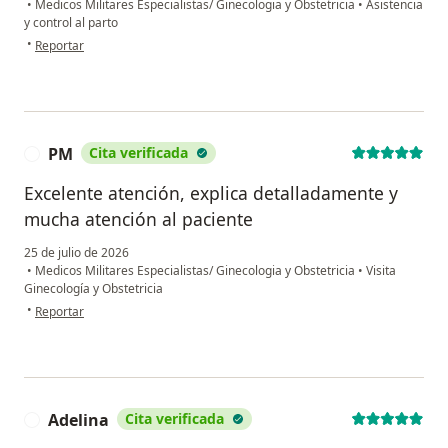
•
Medicos Militares Especialistas/ Ginecologia y Obstetricia
•
Asistencia
y control al parto
en opinión del usuario Naydeline
•
Reportar
PM
Cita verificada
P
Excelente atención, explica detalladamente y
mucha atención al paciente
25 de julio de 2026
•
Medicos Militares Especialistas/ Ginecologia y Obstetricia
•
Visita
Ginecología y Obstetricia
en opinión del usuario PM
•
Reportar
Adelina
Cita verificada
A