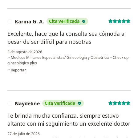
Karina G. A.
Cita verificada
K
Excelente, hace que la consulta sea cómoda a
pesar de ser difícil para nosotras
3 de agosto de 2026
•
Medicos Militares Especialistas/ Ginecologia y Obstetricia
•
Check up
ginecológico plus
en opinión del usuario Karina G. A.
•
Reportar
Naydeline
Cita verificada
N
Te brinda mucha confianza, siempre estuvo
altanto con mi seguimiento un excelente doctor
27 de julio de 2026