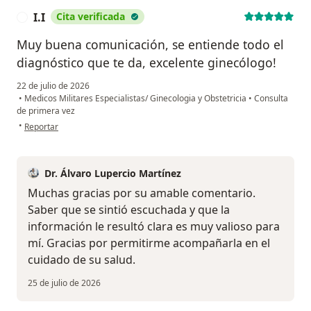
I.I
Cita verificada
I
Muy buena comunicación, se entiende todo el
diagnóstico que te da, excelente ginecólogo!
22 de julio de 2026
•
Medicos Militares Especialistas/ Ginecologia y Obstetricia
•
Consulta
de primera vez
en opinión del usuario I.I
•
Reportar
Dr. Álvaro Lupercio Martínez
Muchas gracias por su amable comentario.
Saber que se sintió escuchada y que la
información le resultó clara es muy valioso para
mí. Gracias por permitirme acompañarla en el
cuidado de su salud.
25 de julio de 2026