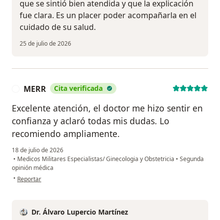
que se sintió bien atendida y que la explicación
fue clara. Es un placer poder acompañarla en el
cuidado de su salud.
25 de julio de 2026
MERR
Cita verificada
M
Excelente atención, el doctor me hizo sentir en
confianza y aclaró todas mis dudas. Lo
recomiendo ampliamente.
18 de julio de 2026
•
Medicos Militares Especialistas/ Ginecologia y Obstetricia
•
Segunda
opinión médica
en opinión del usuario MERR
•
Reportar
Dr. Álvaro Lupercio Martínez