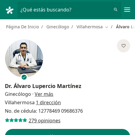
Men
¿Qué estás buscando?
Página De Inicio
Ginecólogo
Villahermosa
Álvaro L
Cambiar de ci
Dr.
Álvaro Lupercio Martínez
sobre las especializaciones
Ginecólogo
·
Ver más
Villahermosa
1 dirección
No. de cédula: 12778469 09686376
279 opiniones