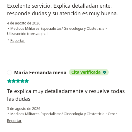
Excelente servicio. Explica detalladamente,
responde dudas y su atención es muy buena.
4 de agosto de 2026
•
Medicos Militares Especialistas/ Ginecologia y Obstetricia
•
Ultrasonido transvaginal
en opinión del usuario F.K.
•
Reportar
María Fernanda mena
Cita verificada
M
Te explica muy detalladamente y resuelve todas
las dudas
3 de agosto de 2026
•
Medicos Militares Especialistas/ Ginecologia y Obstetricia
•
Otro
•
en opinión del usuario María Fernanda mena
Reportar