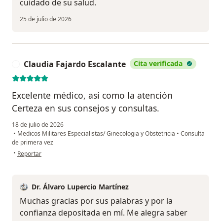
cuidado de su salud.
25 de julio de 2026
Claudia Fajardo Escalante
Cita verificada
C
Excelente médico, así como la atención
Certeza en sus consejos y consultas.
18 de julio de 2026
•
Medicos Militares Especialistas/ Ginecologia y Obstetricia
•
Consulta
de primera vez
en opinión del usuario Claudia Fajardo Escalante
•
Reportar
Dr. Álvaro Lupercio Martínez
Muchas gracias por sus palabras y por la
confianza depositada en mí. Me alegra saber