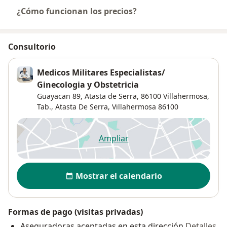
¿Cómo funcionan los precios?
Consultorio
Medicos Militares Especialistas/
Ginecologia y Obstetricia
Guayacan 89, Atasta de Serra, 86100 Villahermosa,
Tab.,
Atasta De Serra
,
Villahermosa
86100
Ampliar
se abre en una nueva pestañ
Disponibilidad
Mostrar el calendario
Formas de pago (visitas privadas)
Aseguradoras aceptadas en esta dirección
Detalles