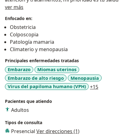
Sobre mí
ver más
Enfocado en:
Obstetricia
Colposcopia
Patología mamaria
Climaterio y menopausia
Principales enfermedades tratadas
Embarazo
Miomas uterinos
Embarazo de alto riesgo
Menopausia
a11y_sr_more_di
Virus del papiloma humano (VPH)
+15
Pacientes que atiendo
Adultos
Tipos de consulta
Presencial
Ver direcciones (1)