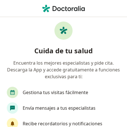
Men
Pan-American • Nezahualcóyotl, México
Filtros
Seguro:
Pan-American
Doctores recomendados de Pan-American
Cuida de tu salud
en Nezahualcóyotl
Encuentra los mejores especialistas y pide cita.
Descarga la App y accede gratuitamente a funciones
¿Qué especialidad estás buscando?
exclusivas para ti:
Cirujano general
Ginecólogo
Ortopedista
Gestiona tus visitas fácilmente
Envía mensajes a tus especialistas
Recibe recordatorios y notificaciones