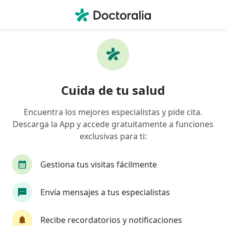
Men
Electrocardiograma • Guadalajara, Jalisco
Filtros
• 1
Seguro
Mapa
Electrocardiograma en Guadalajara: clínicas
Cuida de tu salud
y especialistas
Encuentra los mejores especialistas y pide cita.
Descarga la App y accede gratuitamente a funciones
¿Qué tipo de visita quieres reservar?
exclusivas para ti:
Electrocardiograma
ECG Holter
Electroca
Gestiona tus visitas fácilmente
Envía mensajes a tus especialistas
Recibe recordatorios y notificaciones