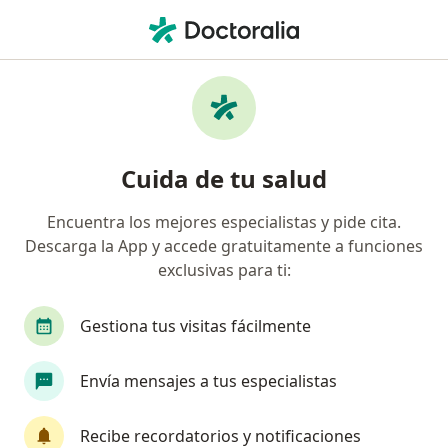
Men
Ecocardiograma Doppler • Guadalajara, Jalisco
Filtros
• 1
Seguro
Mapa
Ecocardiograma + doppler en Guadalajara:
Cuida de tu salud
clínicas y especialistas
Encuentra los mejores especialistas y pide cita.
Descarga la App y accede gratuitamente a funciones
exclusivas para ti:
Gestiona tus visitas fácilmente
Envía mensajes a tus especialistas
Núcleo Médico Chavolla
Cardiólogo
Recibe recordatorios y notificaciones
2497 opiniones