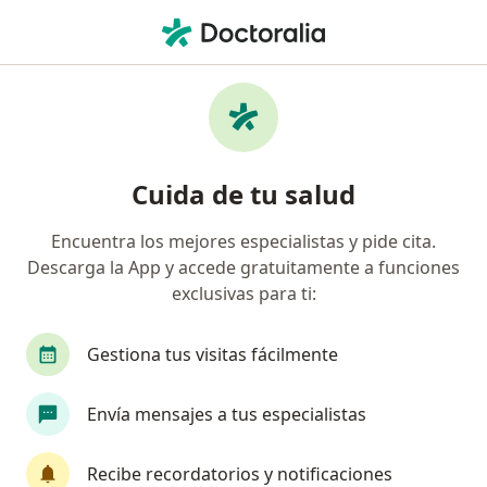
Men
Drenaje Aspiración Torácica • Naucalpan de Juárez, México
Filtros
• 1
Seguro
Mapa
Drenaje aspiración torácica en Naucalpan
Cuida de tu salud
de Juárez: clínicas y especialistas
Encuentra los mejores especialistas y pide cita.
Descarga la App y accede gratuitamente a funciones
¿Qué especialidad estás buscando?
exclusivas para ti:
Neumólogo
Internista
Cirujano general
Gestiona tus visitas fácilmente
Envía mensajes a tus especialistas
Recibe recordatorios y notificaciones