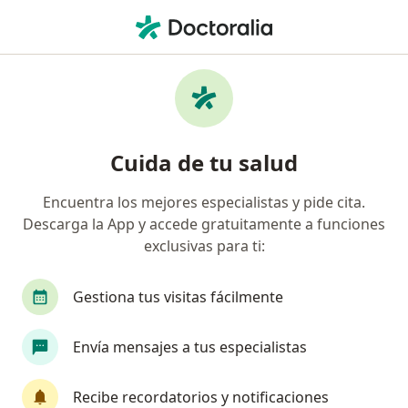
Men
Biopsia De Cuello Uterino • Benito Juárez, Distrito Federal DF
Filtros
• 1
Seguro
Mapa
Biopsia de cuello uterino en Benito Juárez:
Cuida de tu salud
clínicas y especialistas
Encuentra los mejores especialistas y pide cita.
Descarga la App y accede gratuitamente a funciones
¿Qué especialidad estás buscando?
exclusivas para ti:
Ginecólogo
Ginecólogo Oncólogo
Médico 
Gestiona tus visitas fácilmente
Envía mensajes a tus especialistas
Recibe recordatorios y notificaciones