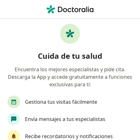
Men
Asesoría En Lactancia Materna • Santiago de Querétaro, Querétaro
Filtros
• 1
Seguro
Mapa
Asesoría en Lactancia Materna en Santiago
Cuida de tu salud
de Querétaro: clínicas y especialistas
Encuentra los mejores especialistas y pide cita.
Descarga la App y accede gratuitamente a funciones
¿Qué especialidad estás buscando?
exclusivas para ti:
Pediatra
Ginecólogo
Nutricionista
Nu
Gestiona tus visitas fácilmente
Envía mensajes a tus especialistas
Recibe recordatorios y notificaciones