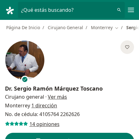
Men
¿Qué estás buscando?
Página De Inicio
Cirujano General
Monterrey
Sergi
Cambiar de
Dr.
Sergio Ramón Márquez Toscano
sobre las especializaciones
Cirujano general
·
Ver más
Monterrey
1 dirección
No. de cédula: 4105764 2262626
14 opiniones