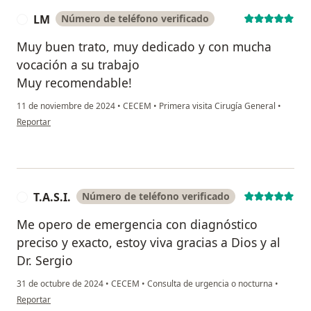
LM
Número de teléfono verificado
L
Muy buen trato, muy dedicado y con mucha
vocación a su trabajo
Muy recomendable!
11 de noviembre de 2024
•
CECEM
•
Primera visita Cirugía General
•
en opinión del usuario LM
Reportar
T.A.S.I.
Número de teléfono verificado
T
Me opero de emergencia con diagnóstico
preciso y exacto, estoy viva gracias a Dios y al
Dr. Sergio
31 de octubre de 2024
•
CECEM
•
Consulta de urgencia o nocturna
•
en opinión del usuario T.A.S.I.
Reportar