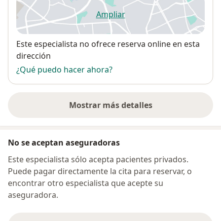
Ampliar
se abre en una nueva pestañ
Disponibilidad
Este especialista no ofrece reserva online en esta
dirección
¿Qué puedo hacer ahora?
Mostrar más detalles
sobre la dirección
No se aceptan aseguradoras
Este especialista sólo acepta pacientes privados.
Puede pagar directamente la cita para reservar, o
encontrar otro especialista que acepte su
aseguradora.