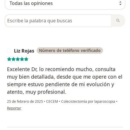
Busca en opiniones
Liz Rojas
Número de teléfono verificado
L
Excelente Dr, lo recomiendo mucho, consulta
muy bien detallada, desde que me opere con el
siempre estuvo pendiente de mi evolución y
atento, muy profesional.
25 de febrero de 2025
•
CECEM
•
Colecistectomía por laparoscopia
•
en opinión del usuario Liz Rojas
Reportar