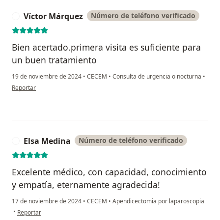
Víctor Márquez
Número de teléfono verificado
V
Bien acertado.primera visita es suficiente para
un buen tratamiento
19 de noviembre de 2024
•
CECEM
•
Consulta de urgencia o nocturna
•
en opinión del usuario Víctor Márquez
Reportar
Elsa Medina
Número de teléfono verificado
E
Excelente médico, con capacidad, conocimiento
y empatía, eternamente agradecida!
17 de noviembre de 2024
•
CECEM
•
Apendicectomia por laparoscopia
en opinión del usuario Elsa Medina
•
Reportar