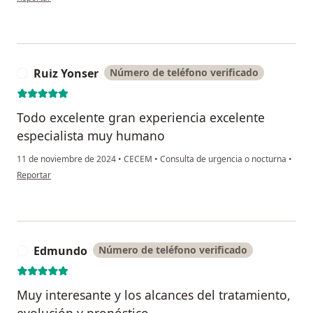
Ruiz Yonser
Número de teléfono verificado
R
Todo excelente gran experiencia excelente
especialista muy humano
11 de noviembre de 2024
•
CECEM
•
Consulta de urgencia o nocturna
•
en opinión del usuario Ruiz Yonser
Reportar
Edmundo
Número de teléfono verificado
E
Muy interesante y los alcances del tratamiento,
evolución y pronóstico