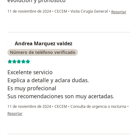
en opinión del
11 de noviembre de 2024
•
CECEM
•
Visita Cirugía General
•
Reportar
Andrea Marquez valdez
A
Número de teléfono verificado
Excelente servicio
Explica a detalle y aclara dudas.
Es muy profecional
Sus recomendaciones son muy acertadas.
11 de noviembre de 2024
•
CECEM
•
Consulta de urgencia o nocturna
•
en opinión del usuario Andrea Marquez valdez
Reportar