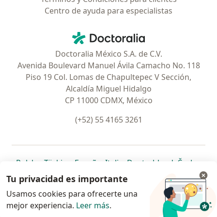
Centro de ayuda para especialistas
Contacto
Doctoralia - Página de inicio
Doctoralia México S.A. de C.V.
Avenida Boulevard Manuel Ávila Camacho No. 118
Piso 19 Col. Lomas de Chapultepec V Sección,
Alcaldía Miguel Hidalgo
CP 11000 CDMX, México
(+52) 55 4165 3261
se abre en una nueva pestaña
se abre en una nueva pestaña
se abre en una nueva pestaña
se abre en una nueva pes
se abre en 
se a
Polska
,
Türkiye
,
España
,
Italia
,
Deutschland
,
Česko
,
se abre en una nueva pestaña
se abre en una nueva pestaña
se abre en una nueva pestaña
se abre en una nueva p
se abre en 
se abr
Portugal
,
México
,
Chile
,
Brasil
,
Argentina
,
Perú
,
Tu privacidad es importante
se abre en una nueva pe
Colombia
Usamos cookies para ofrecerte una
mejor experiencia.
www.doctoralia.com.mx © 2026 - Encuentra tu
Leer más
.