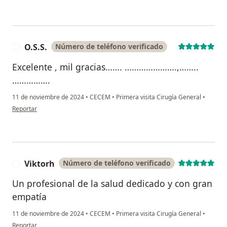
O.S.S.
Número de teléfono verificado
O
Excelente , mil gracias……. ………………….,……..
…………….
11 de noviembre de 2024
•
CECEM
•
Primera visita Cirugía General
•
en opinión del usuario O.S.S.
Reportar
Viktorh
Número de teléfono verificado
V
Un profesional de la salud dedicado y con gran
empatía
11 de noviembre de 2024
•
CECEM
•
Primera visita Cirugía General
•
en opinión del usuario Viktorh
Reportar